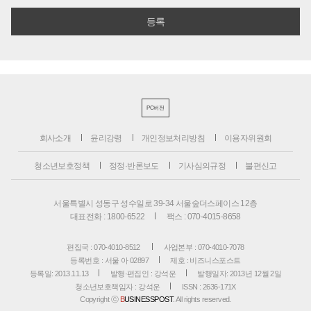
PC버전
회사소개
윤리강령
개인정보처리방침
이용자위원회
청소년보호정책
정정·반론보도
기사심의규정
불편신고
서울특별시 성동구 성수일로 39-34 서울숲더스페이스 12층
대표전화 : 1800-6522
팩스 : 070-4015-8658
편집국 : 070-4010-8512
사업본부 : 070-4010-7078
등록번호 : 서울 아 02897
제호 : 비즈니스포스트
등록일: 2013.11.13
발행·편집인 : 강석운
발행일자: 2013년 12월 2일
청소년보호책임자 : 강석운
ISSN : 2636-171X
Copyright ⓒ
B
USINESSPOST
. All rights reserved.