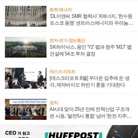
화학·에너지
'DL이앤씨 SMR 협력사' X에너지, '한수원
포스코 동맹' 센트러스에너지와 우라늄
계약 체결
전자·전기·정보통신
SK하이닉스, 용인 'Y2' 팹과 청주 'M17' 팹
건설에 54조 투자 결정
데스크 리포트
[데스크리포트 8월] 무더운 입추에 든 생
각, 제약바이오 하반기 훈풍 기대한다
정치
AI시대 맞아 25년 만에 전력산업 구조개
편 시동, '발전5사 통합' 넘어 '한전 지주사'
재편론도