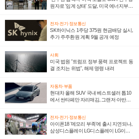
원자로 '임계 상태' 도달, 미국 에너지부
"중요한 이정표"
전자·전기·정보통신
SK하이닉스 1주당 375원 현금배당 실시,
추가 주주환원 계획 9월 공개 예정
사회
미국 법원 "트럼프 정부 풍력 프로젝트 동
결 조치는 위법", 해제 명령 내려
자동차·부품
현대차 올해 SUV 국내 베스트셀러 톱10
에서 싼타페만 자리매김, 그랜저·아반떼
'세단 쌍끌이'로 내수 방어
전자·전기·정보통신
아이폰18 '메모리 부족'에 출시 지연되나,
삼성디스플레이 LG디스플레이 LG이노
텍 '탈애플' 수익 다각화 속도