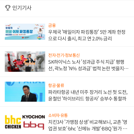
인기기사
금융
우체국 '매일이자 파킹통장' 5만 계좌 한정
으로 다시 출시, 최고 연 2.0% 금리
전자·전기·정보통신
SK하이닉스 노사 '성과급 주식 지급' 평행
선, 곽노정 'N% 성과급' 법적 논란 벗을지 주
목
항공·물류
파라타항공 내년 미주 장거리 노선 첫 도전,
윤철민 '하이브리드 항공사' 승부수 통할까
소비자·유통
치킨3사 '가맹점 상생' 비교해보니, 교촌 '영
업권 보호'·bhc '신메뉴 개발'·BBQ '원가 부