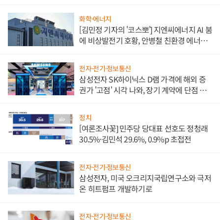
담'
화학·에너지
[김민정 기자의 '코스뽀'] 지엔씨에너지 AI 붐
에 비상발전기 호황, 안병철 친환경 에너지
발전전문기업 향한다
전자·전기·정보통신
삼성전자 SK하이닉스 D램 가격에 해외 증
권가 '고점' 시각 나와, 장기 계약에 단점 부
각
정치
[여론조사꽃] 민주당 당대표 선호도 정청래
30.5%·김민석 29.6%, 0.9%p 초접전
전자·전기·정보통신
삼성전자, 미국 오크리지국립연구소와 극저
온 히트펌프 개발하기로
전자·전기·정보통신