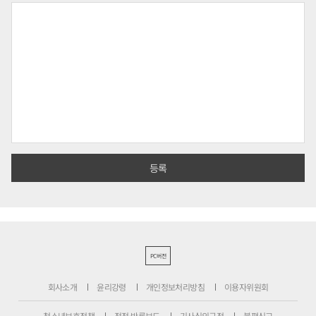
PC버전
회사소개
윤리강령
개인정보처리방침
이용자위원회
청소년보호정책
정정·반론보도
기사심의규정
불편신고