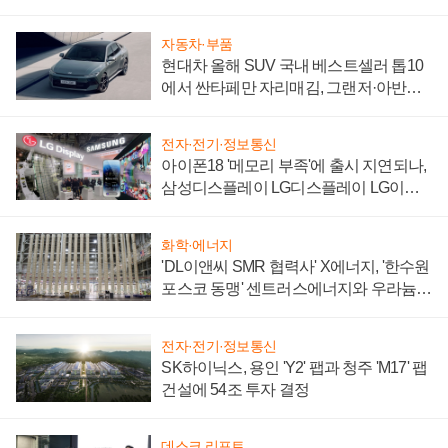
자동차·부품
현대차 올해 SUV 국내 베스트셀러 톱10
에서 싼타페만 자리매김, 그랜저·아반떼
'세단 쌍끌이'로 내수 방어
전자·전기·정보통신
아이폰18 '메모리 부족'에 출시 지연되나,
삼성디스플레이 LG디스플레이 LG이노
텍 '탈애플' 수익 다각화 속도
화학·에너지
'DL이앤씨 SMR 협력사' X에너지, '한수원
포스코 동맹' 센트러스에너지와 우라늄
계약 체결
전자·전기·정보통신
SK하이닉스, 용인 'Y2' 팹과 청주 'M17' 팹
건설에 54조 투자 결정
데스크 리포트