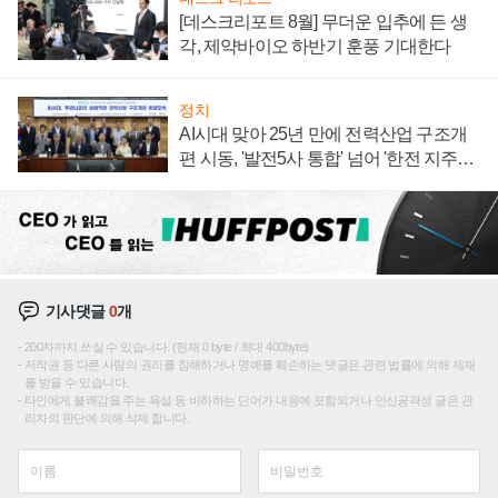
[데스크리포트 8월] 무더운 입추에 든 생
각, 제약바이오 하반기 훈풍 기대한다
정치
AI시대 맞아 25년 만에 전력산업 구조개
편 시동, '발전5사 통합' 넘어 '한전 지주사'
재편론도
기사댓글
0
개
200자까지 쓰실 수 있습니다. (현재 0 byte / 최대 400byte)
저작권 등 다른 사람의 권리를 침해하거나 명예를 훼손하는 댓글은 관련 법률에 의해 제재
를 받을 수 있습니다.
타인에게 불쾌감을 주는 욕설 등 비하하는 단어가 내용에 포함되거나 인신공격성 글은 관
리자의 판단에 의해 삭제 합니다.