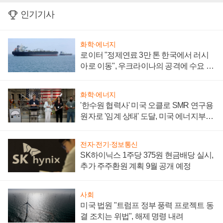
인기기사
화학·에너지
로이터 "정제연료 3만 톤 한국에서 러시
아로 이동", 우크라이나의 공격에 수요 늘
어
화학·에너지
'한수원 협력사' 미국 오클로 SMR 연구용
원자로 '임계 상태' 도달, 미국 에너지부
"중요한 이정표"
전자·전기·정보통신
SK하이닉스 1주당 375원 현금배당 실시,
추가 주주환원 계획 9월 공개 예정
사회
미국 법원 "트럼프 정부 풍력 프로젝트 동
결 조치는 위법", 해제 명령 내려