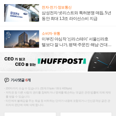
전자·전기·정보통신
삼성전자 넷리스트와 특허분쟁 매듭, 5년
동안 최대 1.3조 라이선스비 지급
소비자·유통
이부진 야심작 '신라스테이' 서울신라호
텔보다 잘 나가, 평택·주문진·해남·건대로
성장판 더 넓힌다
기사댓글
0
개
200자까지 쓰실 수 있습니다. (현재 0 byte / 최대 400byte)
저작권 등 다른 사람의 권리를 침해하거나 명예를 훼손하는 댓글은 관련 법률에 의해 제재
를 받을 수 있습니다.
타인에게 불쾌감을 주는 욕설 등 비하하는 단어가 내용에 포함되거나 인신공격성 글은 관
리자의 판단에 의해 삭제 합니다.