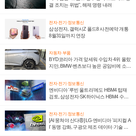
결 조치는 위법", 해제 명령 내려
전자·전기·정보통신
삼성전자, 갤럭시Z 폴드8 사전예약 개통
8월31일까지 연장
자동차·부품
BYD코리아 가격 앞세워 수입차 4위 올랐
지만, BMW·벤츠보다 높은 공임비에 소비
자 불만 폭발
전자·전기·정보통신
엔비디아 '루빈 울트라'에도 HBM4 탑재
검토, 삼성전자·SK하이닉스 HBM4 수율
에 주도권 갈린다
전자·전기·정보통신
[AI 뭉쳐야 산다⑧] LG·엔비디아 '피지컬 A
I' 동맹 강화, 구광모 제조·데이터·기술 결
집해 종합 로보틱스 기업으로