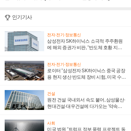
인기기사
전자·전기·정보통신
삼성전자 SK하이닉스 소극적 주주환원
에 해외 증권가 비판, "반도체 호황 지속
성 의문"
전자·전기·정보통신
로이터 "삼성전자 SK하이닉스 중국 공장
용 현지 생산 반도체 장비 시험, 미국 수출
통제 대비"
건설
원전 건설 국내외서 속도 붙어, 삼성물산·
현대건설·대우건설에 다가오는 '약속의
시간'
사회
미국 법원 "트럼프 정부 풍력 프로젝트 동