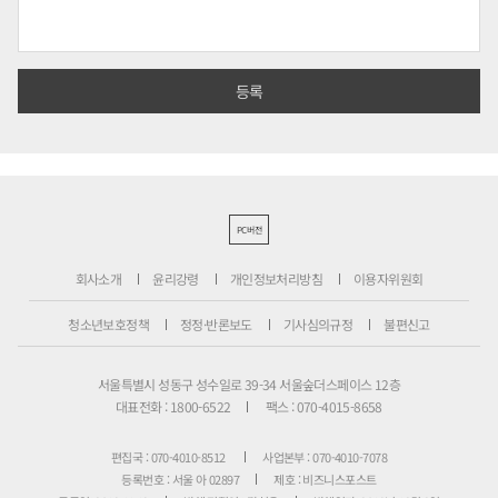
PC버전
회사소개
윤리강령
개인정보처리방침
이용자위원회
청소년보호정책
정정·반론보도
기사심의규정
불편신고
서울특별시 성동구 성수일로 39-34 서울숲더스페이스 12층
대표전화 : 1800-6522
팩스 : 070-4015-8658
편집국 : 070-4010-8512
사업본부 : 070-4010-7078
등록번호 : 서울 아 02897
제호 : 비즈니스포스트