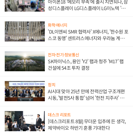
아이폰18 '메모리 부족'에 출시 지연되나, 삼
성디스플레이 LG디스플레이 LG이노텍 '탈
애플' 수익 다각화 속도
화학·에너지
'DL이앤씨 SMR 협력사' X에너지, '한수원 포
스코 동맹' 센트러스에너지와 우라늄 계약
체결
전자·전기·정보통신
SK하이닉스, 용인 'Y2' 팹과 청주 'M17' 팹
건설에 54조 투자 결정
정치
AI시대 맞아 25년 만에 전력산업 구조개편
시동, '발전5사 통합' 넘어 '한전 지주사' 재편
론도
데스크 리포트
[데스크리포트 8월] 무더운 입추에 든 생각,
제약바이오 하반기 훈풍 기대한다