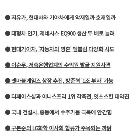
● 저유가, 현대차와 기아차에게 악재일까 호재일까
● 대형차 인기, 제네시스 EQ900 생산 두 배로 늘려
● 현대기아차, '자동차의 영혼' 엠블럼 다양화 시도
● 이순우, 저축은행업계의 수익원 발굴 지원사격
● 넷마블게임즈 상장 추진, 방준혁 '1조 부자' 가능
● 더페이스샵과 이니스프리 1위 각축전, 잇츠스킨 대약진
● 국내 건설사, 중동에서 수주가뭄 극복에 안간힘
● 구본준의 LG화학 이사회 합류가 주목되는 까닭