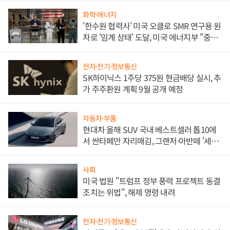
화학·에너지
'한수원 협력사' 미국 오클로 SMR 연구용 원
자로 '임계 상태' 도달, 미국 에너지부 "중요
한 이정표"
전자·전기·정보통신
SK하이닉스 1주당 375원 현금배당 실시, 추
가 주주환원 계획 9월 공개 예정
자동차·부품
현대차 올해 SUV 국내 베스트셀러 톱10에
서 싼타페만 자리매김, 그랜저·아반떼 '세단
쌍끌이'로 내수 방어
사회
미국 법원 "트럼프 정부 풍력 프로젝트 동결
조치는 위법", 해제 명령 내려
전자·전기·정보통신