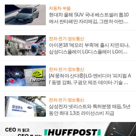
자동차·부품
현대차 올해 SUV 국내 베스트셀러 톱10
에서 싼타페만 자리매김, 그랜저·아반떼
'세단 쌍끌이'로 내수 방어
전자·전기·정보통신
아이폰18 '메모리 부족'에 출시 지연되나,
삼성디스플레이 LG디스플레이 LG이노
텍 '탈애플' 수익 다각화 속도
전자·전기·정보통신
[AI 뭉쳐야 산다⑧] LG·엔비디아 '피지컬 A
I' 동맹 강화, 구광모 제조·데이터·기술 결
집해 종합 로보틱스 기업으로
전자·전기·정보통신
삼성전자 넷리스트와 특허분쟁 매듭, 5년
동안 최대 1.3조 라이선스비 지급