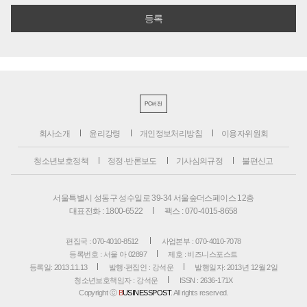
PC버전
회사소개
윤리강령
개인정보처리방침
이용자위원회
청소년보호정책
정정·반론보도
기사심의규정
불편신고
서울특별시 성동구 성수일로 39-34 서울숲더스페이스 12층
대표전화 : 1800-6522
팩스 : 070-4015-8658
편집국 : 070-4010-8512
사업본부 : 070-4010-7078
등록번호 : 서울 아 02897
제호 : 비즈니스포스트
등록일: 2013.11.13
발행·편집인 : 강석운
발행일자: 2013년 12월 2일
청소년보호책임자 : 강석운
ISSN : 2636-171X
Copyright ⓒ
B
USINESSPOST
. All rights reserved.