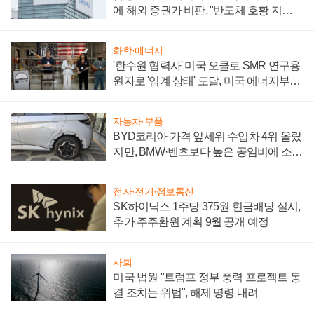
에 해외 증권가 비판, "반도체 호황 지속
성 의문"
화학·에너지
'한수원 협력사' 미국 오클로 SMR 연구용
원자로 '임계 상태' 도달, 미국 에너지부
"중요한 이정표"
자동차·부품
BYD코리아 가격 앞세워 수입차 4위 올랐
지만, BMW·벤츠보다 높은 공임비에 소비
자 불만 폭발
전자·전기·정보통신
SK하이닉스 1주당 375원 현금배당 실시,
추가 주주환원 계획 9월 공개 예정
사회
미국 법원 "트럼프 정부 풍력 프로젝트 동
결 조치는 위법", 해제 명령 내려