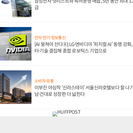
삼성전자 넷리스트와 특허분쟁 매듭, 5년 동안 최대 1
급
전자·전기·정보통신
[AI 뭉쳐야 산다⑧] LG·엔비디아 '피지컬 AI' 동맹 강
터·기술 결집해 종합 로보틱스 기업으로
소비자·유통
이부진 야심작 '신라스테이' 서울신라호텔보다 잘 나가
남·건대로 성장판 더 넓힌다