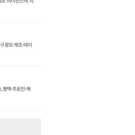
.3조 라이선스비 지
화, 구광모 제조·데이
, 평택·주문진·해