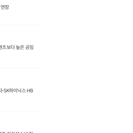
지 연장
·벤츠보다 높은 공임
자·SK하이닉스 HB