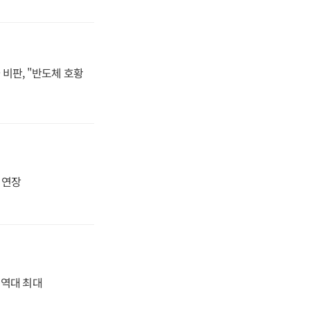
비판, "반도체 호황
지 연장
' 역대 최대