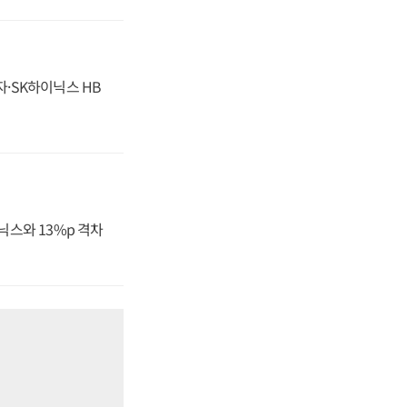
자·SK하이닉스 HB
닉스와 13%p 격차