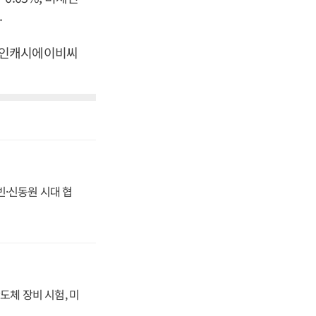
.
비트코인캐시에이비씨
동빈·신동원 시대 협
도체 장비 시험, 미