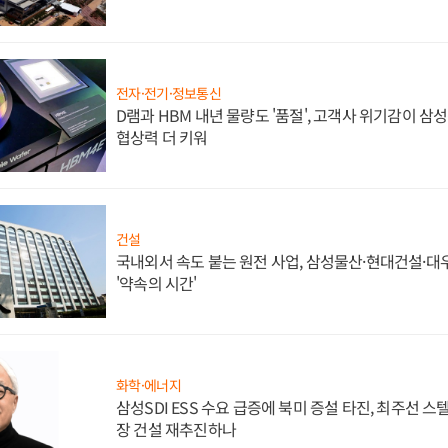
전자·전기·정보통신
D램과 HBM 내년 물량도 '품절', 고객사 위기감이 삼
협상력 더 키워
건설
국내외서 속도 붙는 원전 사업, 삼성물산·현대건설·
'약속의 시간'
화학·에너지
삼성SDI ESS 수요 급증에 북미 증설 타진, 최주선 
장 건설 재추진하나