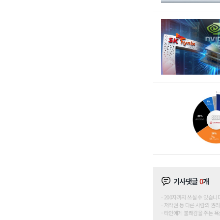
기사댓글
0
개
200자까지 쓰실 수 있습니다. (
저작권 등 다른 사람의 권리
타인에게 불쾌감을 주는 욕설