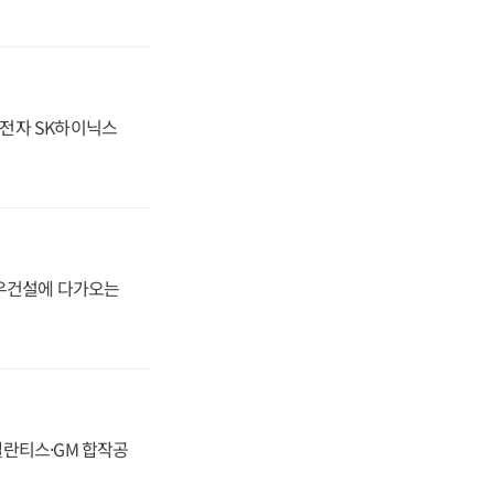
성전자 SK하이닉스
대우건설에 다가오는
스텔란티스·GM 합작공