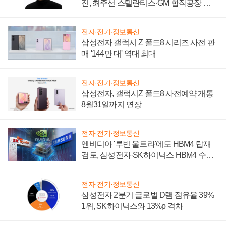
진, 최주선 스텔란티스·GM 합작공장 건
설 재추진하나
전자·전기·정보통신
삼성전자 갤럭시 Z 폴드8 시리즈 사전 판
매 '144만 대' 역대 최대
전자·전기·정보통신
삼성전자, 갤럭시Z 폴드8 사전예약 개통
8월31일까지 연장
전자·전기·정보통신
엔비디아 '루빈 울트라'에도 HBM4 탑재
검토, 삼성전자·SK하이닉스 HBM4 수율
에 주도권 갈린다
전자·전기·정보통신
삼성전자 2분기 글로벌 D램 점유율 39%
1위, SK하이닉스와 13%p 격차