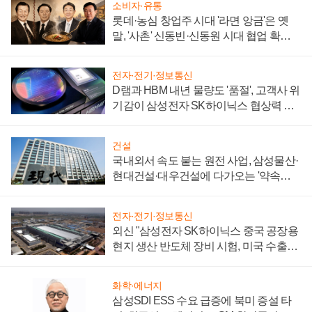
소비자·유통
롯데·농심 창업주 시대 '라면 앙금'은 옛
말, '사촌' 신동빈·신동원 시대 협업 확대
일로
전자·전기·정보통신
D램과 HBM 내년 물량도 '품절', 고객사 위
기감이 삼성전자 SK하이닉스 협상력 더
키워
건설
국내외서 속도 붙는 원전 사업, 삼성물산·
현대건설·대우건설에 다가오는 '약속의
시간'
전자·전기·정보통신
외신 "삼성전자 SK하이닉스 중국 공장용
현지 생산 반도체 장비 시험, 미국 수출통
제 대비"
화학·에너지
삼성SDI ESS 수요 급증에 북미 증설 타