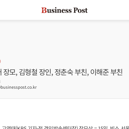
태 장모, 김형철 장인, 정춘숙 부친, 이해준 부친
8
usinesspost.co.kr
 고영태(KBS 기자·전 경인방송센터장) 장모상 = 15일, 빈소 서