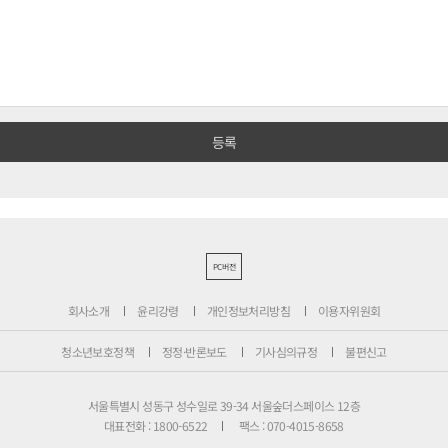
PC버전
회사소개
윤리강령
개인정보처리방침
이용자위원회
청소년보호정책
정정·반론보도
기사심의규정
불편신고
서울특별시 성동구 성수일로 39-34 서울숲더스페이스 12층
대표전화 : 1800-6522
팩스 : 070-4015-8658