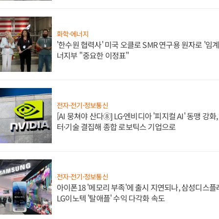
화학·에너지
'한수원 협력사' 미국 오클로 SMR 연구용 원자로 '임계 
너지부 "중요한 이정표"
전자·전기·정보통신
[AI 뭉쳐야 산다⑧] LG·엔비디아 '피지컬 AI' 동맹 강
터·기술 결집해 종합 로보틱스 기업으로
전자·전기·정보통신
아이폰18 '메모리 부족'에 출시 지연되나, 삼성디스
LG이노텍 '탈애플' 수익 다각화 속도