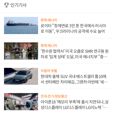
인기기사
화학·에너지
로이터 "정제연료 3만 톤 한국에서 러시아
로 이동", 우크라이나의 공격에 수요 늘어
화학·에너지
'한수원 협력사' 미국 오클로 SMR 연구용 원
자로 '임계 상태' 도달, 미국 에너지부 "중요
한 이정표"
자동차·부품
현대차 올해 SUV 국내 베스트셀러 톱10에
서 싼타페만 자리매김, 그랜저·아반떼 '세단
쌍끌이'로 내수 방어
전자·전기·정보통신
아이폰18 '메모리 부족'에 출시 지연되나, 삼
성디스플레이 LG디스플레이 LG이노텍 '탈
애플' 수익 다각화 속도