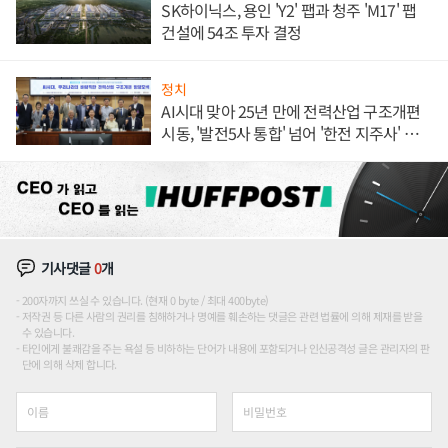
SK하이닉스, 용인 'Y2' 팹과 청주 'M17' 팹
건설에 54조 투자 결정
정치
AI시대 맞아 25년 만에 전력산업 구조개편
시동, '발전5사 통합' 넘어 '한전 지주사' 재편
론도
기사댓글
0
개
200자까지 쓰실 수 있습니다. (현재 0 byte / 최대 400byte)
저작권 등 다른 사람의 권리를 침해하거나 명예를 훼손하는 댓글은 관련 법률에 의해 제재를 받을
수 있습니다.
타인에게 불쾌감을 주는 욕설 등 비하하는 단어가 내용에 포함되거나 인신공격성 글은 관리자의 판
단에 의해 삭제 합니다.