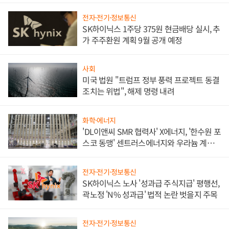
전자·전기·정보통신
SK하이닉스 1주당 375원 현금배당 실시, 추
가 주주환원 계획 9월 공개 예정
사회
미국 법원 "트럼프 정부 풍력 프로젝트 동결
조치는 위법", 해제 명령 내려
화학·에너지
'DL이앤씨 SMR 협력사' X에너지, '한수원 포
스코 동맹' 센트러스에너지와 우라늄 계약
체결
전자·전기·정보통신
SK하이닉스 노사 '성과급 주식지급' 평행선,
곽노정 'N% 성과급' 법적 논란 벗을지 주목
전자·전기·정보통신