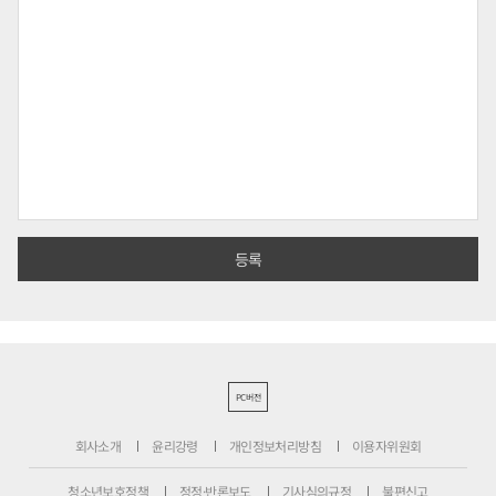
PC버전
회사소개
윤리강령
개인정보처리방침
이용자위원회
청소년보호정책
정정·반론보도
기사심의규정
불편신고