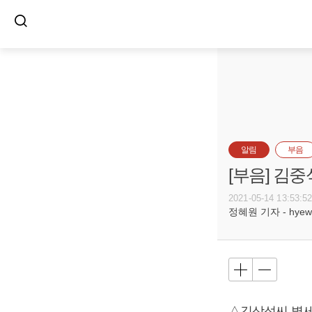
알림
부음
[부음] 김중
2021-05-14 13:53:5
정혜원 기자 - hyewon
△김삼성씨 별세,