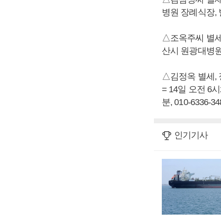
병원 장례식장, 발인 
△조옥주씨 별세,
산시 원광대병원 장
△김정옥 별세,
= 14일 오전 
분, 010-6336-34
인기기사