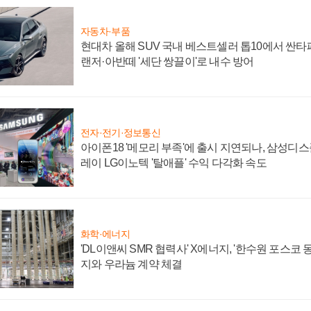
자동차·부품
현대차 올해 SUV 국내 베스트셀러 톱10에서 싼타
랜저·아반떼 '세단 쌍끌이'로 내수 방어
전자·전기·정보통신
아이폰18 '메모리 부족'에 출시 지연되나, 삼성디
레이 LG이노텍 '탈애플' 수익 다각화 속도
화학·에너지
'DL이앤씨 SMR 협력사' X에너지, '한수원 포스코
지와 우라늄 계약 체결