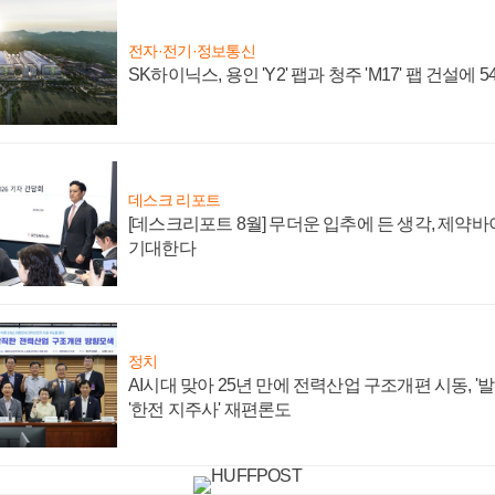
전자·전기·정보통신
SK하이닉스, 용인 'Y2' 팹과 청주 'M17' 팹 건설에 
데스크 리포트
[데스크리포트 8월] 무더운 입추에 든 생각, 제약
기대한다
정치
AI시대 맞아 25년 만에 전력산업 구조개편 시동, '
'한전 지주사' 재편론도