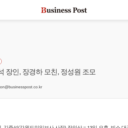
석 장인, 장경하 모친, 정성원 조모
2
@businesspost.co.kr
 김중석(강원도민일보사 사장) 장인상 = 13일 오후, 빈소 