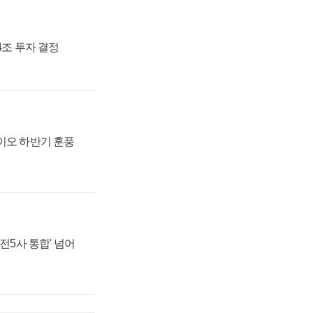
54조 투자 결정
바이오 하반기 훈풍
발전5사 통합' 넘어