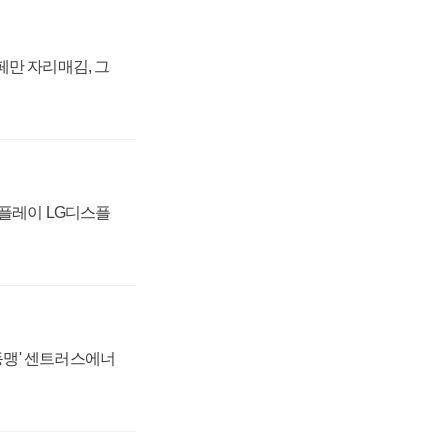
페만 자리매김, 그
스플레이 LG디스플
 동맹' 센트러스에너