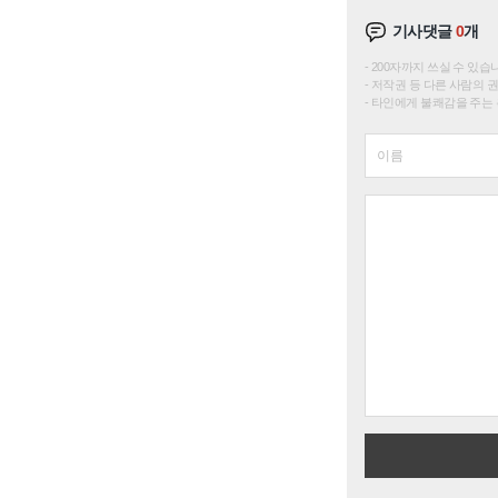
기사댓글
0
개
200자까지 쓰실 수 있습니다. 
저작권 등 다른 사람의 
타인에게 불쾌감을 주는 