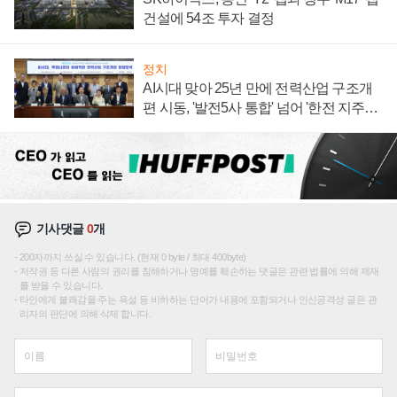
건설에 54조 투자 결정
정치
AI시대 맞아 25년 만에 전력산업 구조개
편 시동, '발전5사 통합' 넘어 '한전 지주사'
재편론도
기사댓글
0
개
200자까지 쓰실 수 있습니다. (현재 0 byte / 최대 400byte)
저작권 등 다른 사람의 권리를 침해하거나 명예를 훼손하는 댓글은 관련 법률에 의해 제재
를 받을 수 있습니다.
타인에게 불쾌감을 주는 욕설 등 비하하는 단어가 내용에 포함되거나 인신공격성 글은 관
리자의 판단에 의해 삭제 합니다.