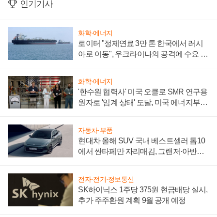
인기기사
화학·에너지
로이터 "정제연료 3만 톤 한국에서 러시
아로 이동", 우크라이나의 공격에 수요 늘
어
화학·에너지
'한수원 협력사' 미국 오클로 SMR 연구용
원자로 '임계 상태' 도달, 미국 에너지부
"중요한 이정표"
자동차·부품
현대차 올해 SUV 국내 베스트셀러 톱10
에서 싼타페만 자리매김, 그랜저·아반떼
'세단 쌍끌이'로 내수 방어
전자·전기·정보통신
SK하이닉스 1주당 375원 현금배당 실시,
추가 주주환원 계획 9월 공개 예정