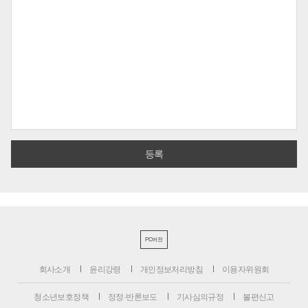
PC버전
회사소개
윤리강령
개인정보처리방침
이용자위원회
청소년보호정책
정정·반론보도
기사심의규정
불편신고