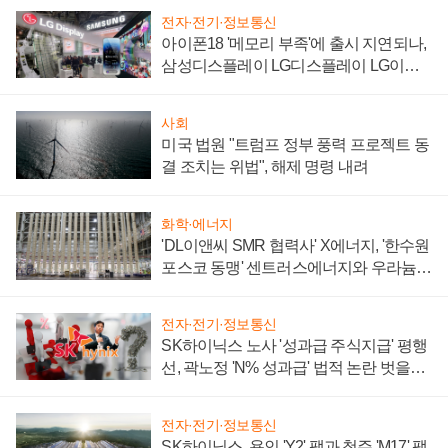
전자·전기·정보통신
아이폰18 '메모리 부족'에 출시 지연되나,
삼성디스플레이 LG디스플레이 LG이노
텍 '탈애플' 수익 다각화 속도
사회
미국 법원 "트럼프 정부 풍력 프로젝트 동
결 조치는 위법", 해제 명령 내려
화학·에너지
'DL이앤씨 SMR 협력사' X에너지, '한수원
포스코 동맹' 센트러스에너지와 우라늄
계약 체결
전자·전기·정보통신
SK하이닉스 노사 '성과급 주식지급' 평행
선, 곽노정 'N% 성과급' 법적 논란 벗을지
주목
전자·전기·정보통신
SK하이닉스, 용인 'Y2' 팹과 청주 'M17' 팹