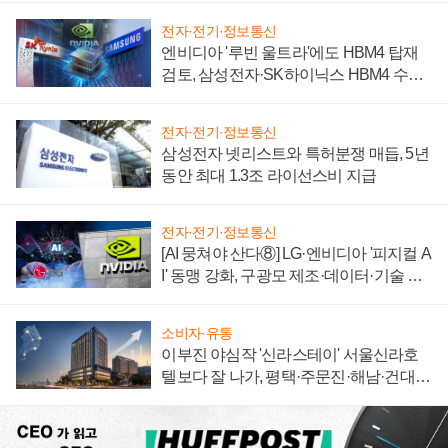
전자·전기·정보통신
엔비디아 '루빈 울트라'에도 HBM4 탑재
검토, 삼성전자·SK하이닉스 HBM4 수율
에 주도권 갈린다
전자·전기·정보통신
삼성전자 넷리스트와 특허분쟁 매듭, 5년
동안 최대 1.3조 라이선스비 지급
전자·전기·정보통신
[AI 뭉쳐야 산다⑧] LG·엔비디아 '피지컬 A
I' 동맹 강화, 구광모 제조·데이터·기술 결
집해 종합 로보틱스 기업으로
소비자·유통
이부진 야심작 '신라스테이' 서울신라호
텔보다 잘 나가, 평택·주문진·해남·건대로
성장판 더 넓힌다