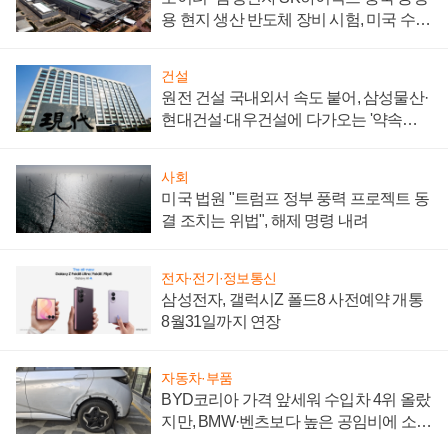
용 현지 생산 반도체 장비 시험, 미국 수출
통제 대비"
건설
원전 건설 국내외서 속도 붙어, 삼성물산·
현대건설·대우건설에 다가오는 '약속의
시간'
사회
미국 법원 "트럼프 정부 풍력 프로젝트 동
결 조치는 위법", 해제 명령 내려
전자·전기·정보통신
삼성전자, 갤럭시Z 폴드8 사전예약 개통
8월31일까지 연장
자동차·부품
BYD코리아 가격 앞세워 수입차 4위 올랐
지만, BMW·벤츠보다 높은 공임비에 소비
자 불만 폭발