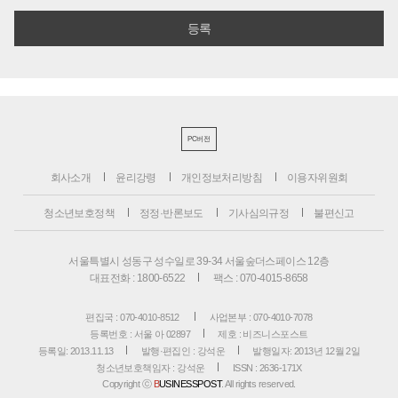
PC버전
회사소개
윤리강령
개인정보처리방침
이용자위원회
청소년보호정책
정정·반론보도
기사심의규정
불편신고
서울특별시 성동구 성수일로 39-34 서울숲더스페이스 12층
대표전화 : 1800-6522
팩스 : 070-4015-8658
편집국 : 070-4010-8512
사업본부 : 070-4010-7078
등록번호 : 서울 아 02897
제호 : 비즈니스포스트
등록일: 2013.11.13
발행·편집인 : 강석운
발행일자: 2013년 12월 2일
청소년보호책임자 : 강석운
ISSN : 2636-171X
Copyright ⓒ
B
USINESSPOST
. All rights reserved.