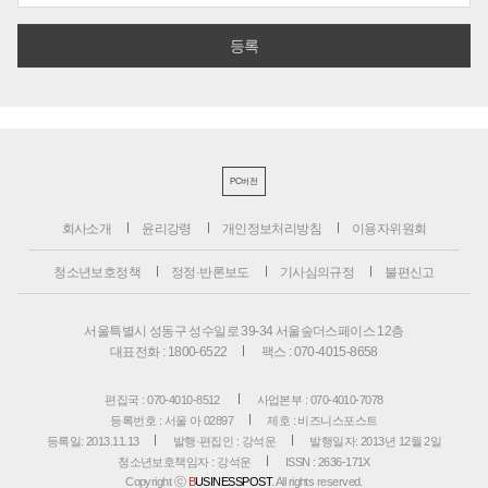
PC버전
회사소개
윤리강령
개인정보처리방침
이용자위원회
청소년보호정책
정정·반론보도
기사심의규정
불편신고
서울특별시 성동구 성수일로 39-34 서울숲더스페이스 12층
대표전화 : 1800-6522
팩스 : 070-4015-8658
편집국 : 070-4010-8512
사업본부 : 070-4010-7078
등록번호 : 서울 아 02897
제호 : 비즈니스포스트
등록일: 2013.11.13
발행·편집인 : 강석운
발행일자: 2013년 12월 2일
청소년보호책임자 : 강석운
ISSN : 2636-171X
Copyright ⓒ
B
USINESSPOST
. All rights reserved.