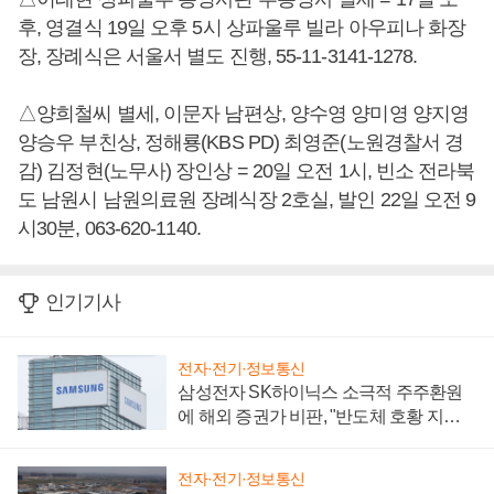
후, 영결식 19일 오후 5시 상파울루 빌라 아우피나 화장
장, 장례식은 서울서 별도 진행, 55-11-3141-1278.
△양희철씨 별세, 이문자 남편상, 양수영 양미영 양지영
양승우 부친상, 정해룡(KBS PD) 최영준(노원경찰서 경
감) 김정현(노무사) 장인상 = 20일 오전 1시, 빈소 전라북
도 남원시 남원의료원 장례식장 2호실, 발인 22일 오전 9
시30분, 063-620-1140.
인기기사
전자·전기·정보통신
삼성전자 SK하이닉스 소극적 주주환원
에 해외 증권가 비판, "반도체 호황 지속
성 의문"
전자·전기·정보통신