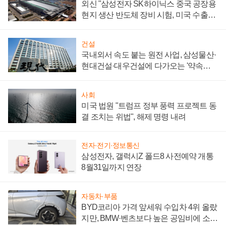
외신 "삼성전자 SK하이닉스 중국 공장용
현지 생산 반도체 장비 시험, 미국 수출통
제 대비"
건설
국내외서 속도 붙는 원전 사업, 삼성물산·
현대건설·대우건설에 다가오는 '약속의
시간'
사회
미국 법원 "트럼프 정부 풍력 프로젝트 동
결 조치는 위법", 해제 명령 내려
전자·전기·정보통신
삼성전자, 갤럭시Z 폴드8 사전예약 개통
8월31일까지 연장
자동차·부품
BYD코리아 가격 앞세워 수입차 4위 올랐
지만, BMW·벤츠보다 높은 공임비에 소비