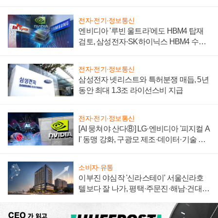
자 불만 폭발
전자·전기·정보통신
엔비디아 '루빈 울트라'에도 HBM4 탑재
검토, 삼성전자·SK하이닉스 HBM4 수율
에 주도권 갈린다
전자·전기·정보통신
삼성전자 넷리스트와 특허분쟁 매듭, 5년
동안 최대 1.3조 라이선스비 지급
전자·전기·정보통신
[AI 뭉쳐야 산다⑧] LG·엔비디아 '피지컬 A
I' 동맹 강화, 구광모 제조·데이터·기술 결
집해 종합 로보틱스 기업으로
소비자·유통
이부진 야심작 '신라스테이' 서울신라호
텔보다 잘 나가, 평택·주문진·해남·건대로
성장판 더 넓힌다