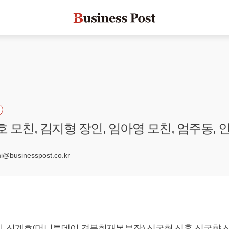
호 모친, 김지형 장인, 임아영 모친, 엄주동,
businesspost.co.kr
, 신계호(머니투데이 경북취재본부장) 신국현 신훈 신국향 