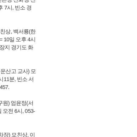
 7시, 빈소 경
친상, 백서룡(한
10일 오후 4시
 장지 경기도 화
운산고 교사) 모
11분, 빈소 서
57.
원) 엄윤정(서
전 6시, 053-
장) 모친상, 이