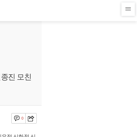
 인종진 모친
0
신은정 신화정 신