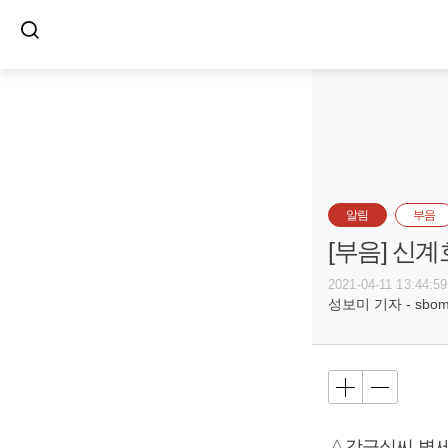
알림
부음
[부음] 신계
2021-04-11 13:44:59
성보미 기자 - sbomi@
△강금실씨 별세