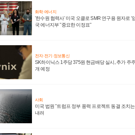
화학·에너지
'한수원 협력사' 미국 오클로 SMR 연구용 원자로 '임
국 에너지부 "중요한 이정표"
전자·전기·정보통신
SK하이닉스 1주당 375원 현금배당 실시, 추가 주
개 예정
사회
미국 법원 "트럼프 정부 풍력 프로젝트 동결 조치는 
내려