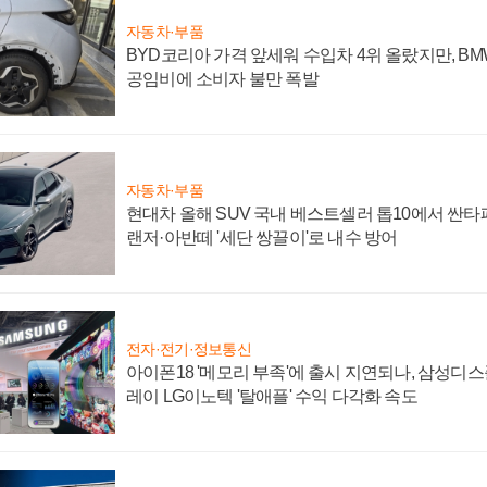
자동차·부품
BYD코리아 가격 앞세워 수입차 4위 올랐지만, B
공임비에 소비자 불만 폭발
자동차·부품
현대차 올해 SUV 국내 베스트셀러 톱10에서 싼타
랜저·아반떼 '세단 쌍끌이'로 내수 방어
전자·전기·정보통신
아이폰18 '메모리 부족'에 출시 지연되나, 삼성디
레이 LG이노텍 '탈애플' 수익 다각화 속도