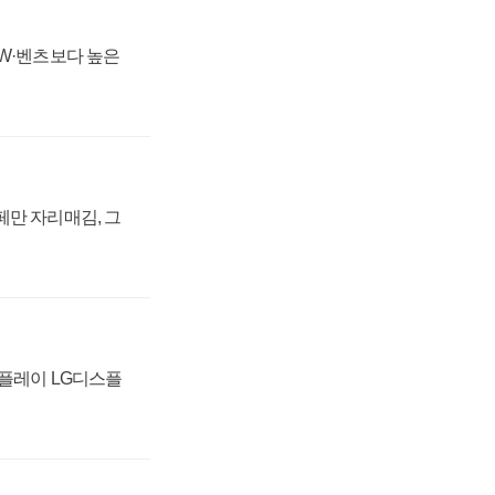
MW·벤츠보다 높은
페만 자리매김, 그
스플레이 LG디스플