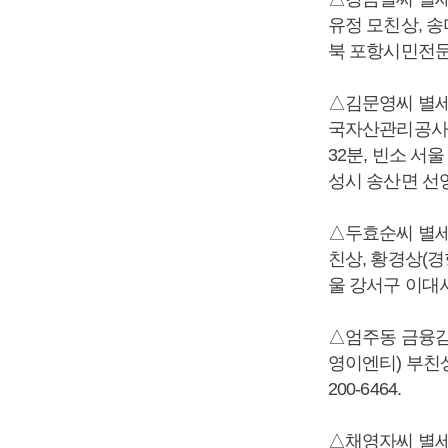
유정 모친상, 송
북 포항시민전문장례
△김문영씨 별세,
국자산관리공사 
32분, 빈소 서
성시 송산면 선영, 
△두효순씨 별세,
친상, 황경상(경
울 강서구 이대서울
△엄주동 금융감
영이엔티) 부친상 
200-6464.
△채영자씨 별세