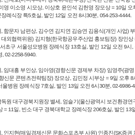
미영 이소영 시모상, 이상호 윤인석 김헌영 장모상 = 10일 오후
식장 특5호실, 발인 12일 오전 8시30분, 054-253-4444.
 함문자 남편상, 김수연 김지연 김승연 김용식(개인 사업) 부
대외협력위원) 김지형(한국항공우주산업 홍보팀장) 장인상 = 
울 서초구 서울성모병원 장례식장 13호실, 발인 12일 오전 9시,
02-2258-5940.
 임대흥 부인상, 임아영(경향신문 경제부 차장) 임영주(광명 
향신문 콘텐츠전략팀장) 장모상, 김민정 시부상 = 9일 오후 8시
병원 장례식장 7호실, 발인 13일 오전 6시30분, 02-6986-44
독원 대구경북지원장 별세, 엄슬기(울산광역시 보건환경연구
= 11일, 빈소 대구 경북대학교 장례식장 206호실, 발인 13일 오
, 인지현(매일경제신문 문화스포츠부 사원) 인종진(SK증권 차