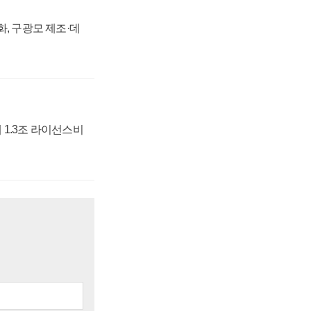
강화, 구광모 제조·데
 1.3조 라이선스비