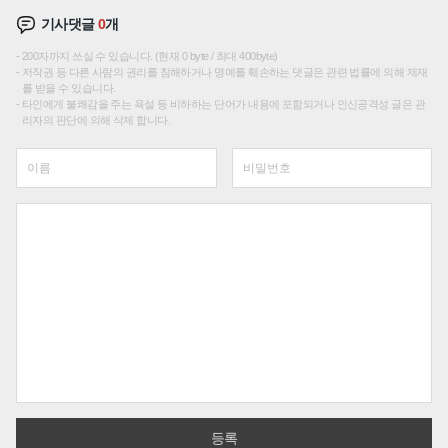
기사댓글
0
개
200자까지 쓰실 수 있습니다. (현재 0 byte / 최대 400byte)
저작권 등 다른 사람의 권리를 침해하거나 명예를 훼손하는 댓글은 관련 법률에 의해 제재
를 받을 수 있습니다.
타인에게 불쾌감을 주는 욕설 등 비하하는 단어가 내용에 포함되거나 인신공격성 글은 관
리자의 판단에 의해 삭제 합니다.