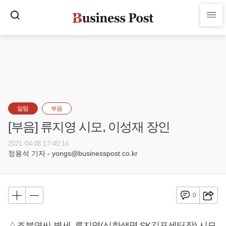
알림
부음
[부음] 류지영 시모, 이성재 장인
2021-04-08 17:40:14
정용석 기자 - yongs@businesspost.co.kr
0
△조분연씨 별세, 류지영(신한생명 SK김포센터장) 시모