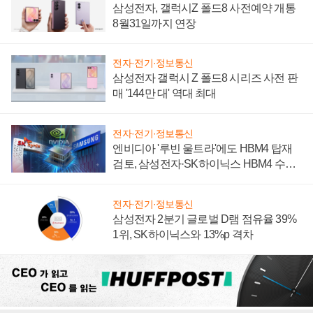
삼성전자, 갤럭시Z 폴드8 사전예약 개통
8월31일까지 연장
전자·전기·정보통신
삼성전자 갤럭시 Z 폴드8 시리즈 사전 판
매 '144만 대' 역대 최대
전자·전기·정보통신
엔비디아 '루빈 울트라'에도 HBM4 탑재
검토, 삼성전자·SK하이닉스 HBM4 수율
에 주도권 갈린다
전자·전기·정보통신
삼성전자 2분기 글로벌 D램 점유율 39%
1위, SK하이닉스와 13%p 격차