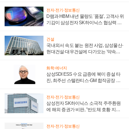
전자·전기·정보통신
D램과 HBM 내년 물량도 '품절', 고객사 위
기감이 삼성전자 SK하이닉스 협상력 더
키워
건설
국내외서 속도 붙는 원전 사업, 삼성물산·
현대건설·대우건설에 다가오는 '약속의
시간'
화학·에너지
삼성SDI ESS 수요 급증에 북미 증설 타
진, 최주선 스텔란티스·GM 합작공장 건
설 재추진하나
전자·전기·정보통신
삼성전자 SK하이닉스 소극적 주주환원
에 해외 증권가 비판, "반도체 호황 지속
성 의문"
전자·전기·정보통신