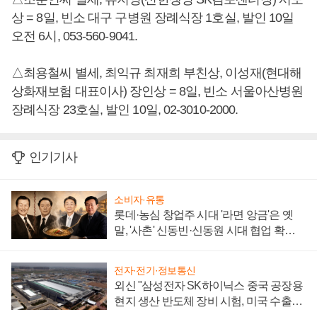
상 = 8일, 빈소 대구 구병원 장례식장 1호실, 발인 10일
오전 6시, 053-560-9041.
△최용철씨 별세, 최익규 최재희 부친상, 이성재(현대해
상화재보험 대표이사) 장인상 = 8일, 빈소 서울아산병원
장례식장 23호실, 발인 10일, 02-3010-2000.
인기기사
소비자·유통
롯데·농심 창업주 시대 '라면 앙금'은 옛
말, '사촌' 신동빈·신동원 시대 협업 확대
일로
전자·전기·정보통신
외신 "삼성전자 SK하이닉스 중국 공장용
현지 생산 반도체 장비 시험, 미국 수출통
제 대비"