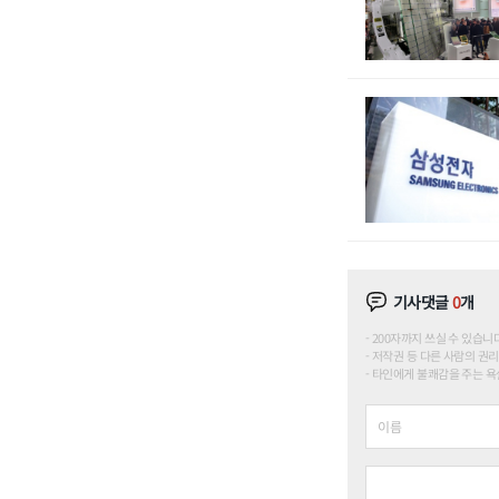
기사댓글
0
개
200자까지 쓰실 수 있습니다. (
저작권 등 다른 사람의 권리
타인에게 불쾌감을 주는 욕설