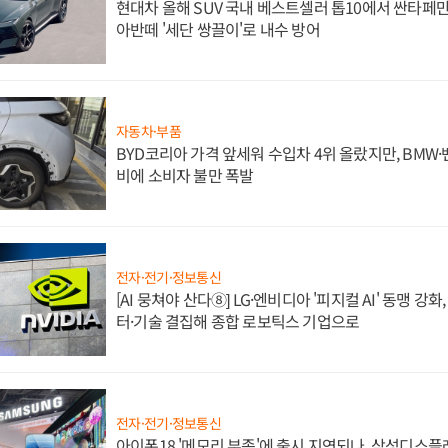
현대차 올해 SUV 국내 베스트셀러 톱10에서 싼타페만
아반떼 '세단 쌍끌이'로 내수 방어
자동차·부품
BYD코리아 가격 앞세워 수입차 4위 올랐지만, BMW
비에 소비자 불만 폭발
전자·전기·정보통신
[AI 뭉쳐야 산다⑧] LG·엔비디아 '피지컬 AI' 동맹 강
터·기술 결집해 종합 로보틱스 기업으로
전자·전기·정보통신
아이폰18 '메모리 부족'에 출시 지연되나, 삼성디스