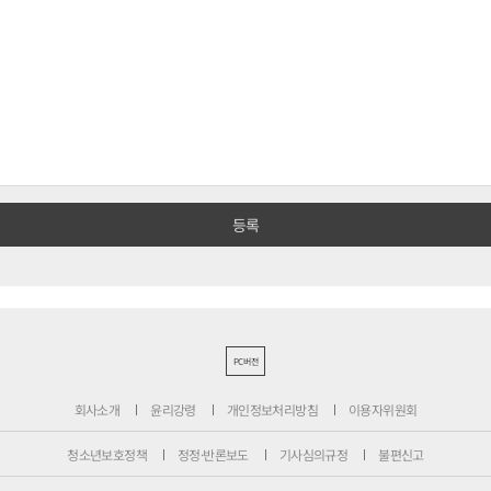
PC버전
회사소개
윤리강령
개인정보처리방침
이용자위원회
청소년보호정책
정정·반론보도
기사심의규정
불편신고