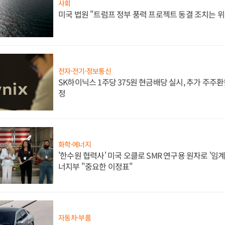
사회
미국 법원 "트럼프 정부 풍력 프로젝트 동결 조치는 위
전자·전기·정보통신
SK하이닉스 1주당 375원 현금배당 실시, 추가 주주환
정
화학·에너지
'한수원 협력사' 미국 오클로 SMR 연구용 원자로 '임계 
너지부 "중요한 이정표"
자동차·부품