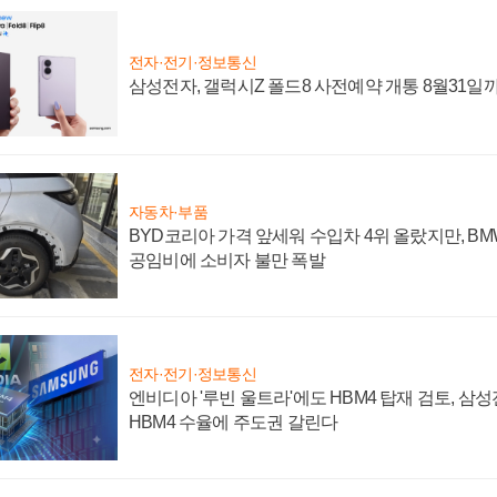
전자·전기·정보통신
삼성전자, 갤럭시Z 폴드8 사전예약 개통 8월31일
자동차·부품
BYD코리아 가격 앞세워 수입차 4위 올랐지만, B
공임비에 소비자 불만 폭발
전자·전기·정보통신
엔비디아 '루빈 울트라'에도 HBM4 탑재 검토, 삼
HBM4 수율에 주도권 갈린다