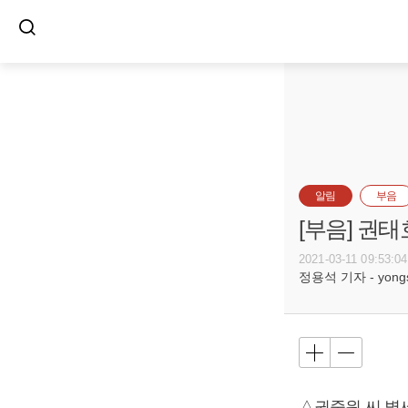
알림
부음
[부음] 권태
2021-03-11 09:53:04
정용석 기자 - yongs@
△권중원 씨 별