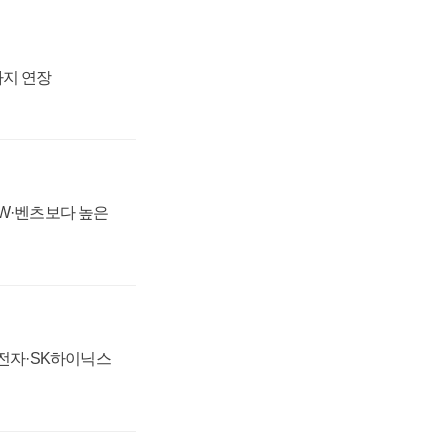
까지 연장
MW·벤츠보다 높은
성전자·SK하이닉스