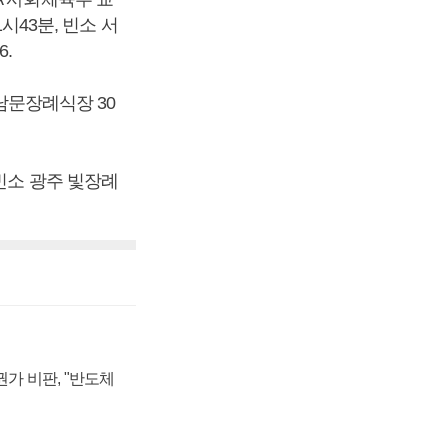
시43분, 빈소 서
6.
 남문장례식장 30
빈소 광주 빛장례
가 비판, "반도체