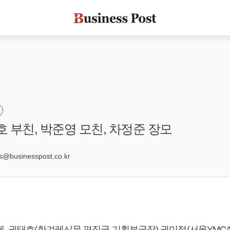
호 부친, 박준영 모친, 차정준 장모
businesspost.co.kr
세, 권태호(한겨레신문 편집국 기획부국장) 권미정(서울YMC