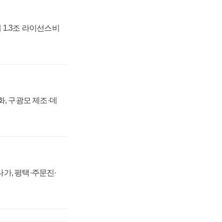
 1.3조 라이선스비
강화, 구광모 제조·데
가, 평택·주문진·