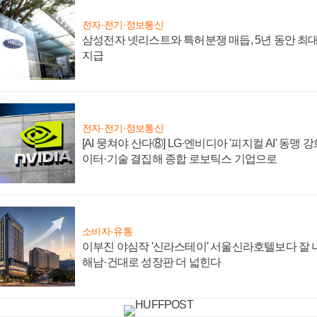
전자·전기·정보통신
삼성전자 넷리스트와 특허분쟁 매듭, 5년 동안 최대
지급
전자·전기·정보통신
[AI 뭉쳐야 산다⑧] LG·엔비디아 '피지컬 AI' 동맹 
이터·기술 결집해 종합 로보틱스 기업으로
소비자·유통
이부진 야심작 '신라스테이' 서울신라호텔보다 잘 나
해남·건대로 성장판 더 넓힌다