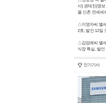
사) 권태진(명보
울 신촌 연세세브란
△이영자씨 별세,
2호, 발인 12일 오
△김엄례씨 별세,
식장 특실, 발인 1
인기기사