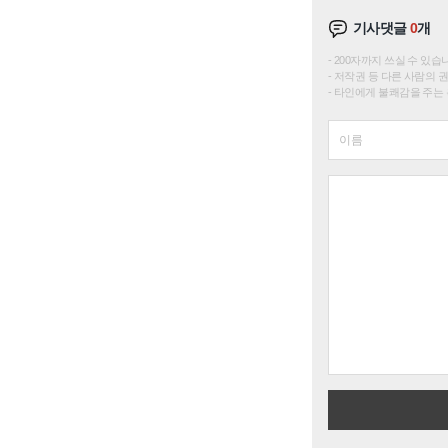
기사댓글
0
개
200자까지 쓰실 수 있습니다. 
저작권 등 다른 사람의 
타인에게 불쾌감을 주는 