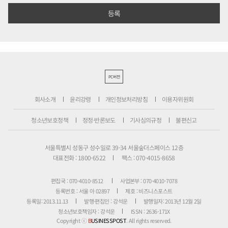
PC버전
회사소개
윤리강령
개인정보처리방침
이용자위원회
청소년보호정책
정정·반론보도
기사심의규정
불편신고
서울특별시 성동구 성수일로 39-34 서울숲더스페이스 12층
대표전화 : 1800-6522
팩스 : 070-4015-8658
편집국 : 070-4010-8512
사업본부 : 070-4010-7078
등록번호 : 서울 아 02897
제호 : 비즈니스포스트
등록일: 2013.11.13
발행·편집인 : 강석운
발행일자: 2013년 12월 2일
청소년보호책임자 : 강석운
ISSN : 2636-171X
Copyright ⓒ
B
USINESSPOST
. All rights reserved.