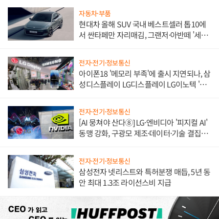
자동차·부품
현대차 올해 SUV 국내 베스트셀러 톱10에
서 싼타페만 자리매김, 그랜저·아반떼 '세단
쌍끌이'로 내수 방어
전자·전기·정보통신
아이폰18 '메모리 부족'에 출시 지연되나, 삼
성디스플레이 LG디스플레이 LG이노텍 '탈
애플' 수익 다각화 속도
전자·전기·정보통신
[AI 뭉쳐야 산다⑧] LG·엔비디아 '피지컬 AI'
동맹 강화, 구광모 제조·데이터·기술 결집
해 종합 로보틱스 기업으로
전자·전기·정보통신
삼성전자 넷리스트와 특허분쟁 매듭, 5년 동
안 최대 1.3조 라이선스비 지급