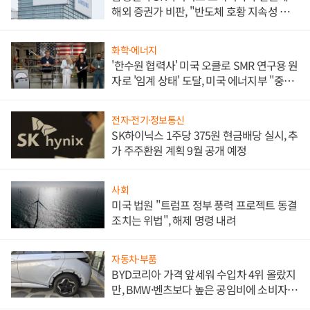
해외 증권가 비판, "반도체 호황 지속성 의
문"
화학·에너지
'한수원 협력사' 미국 오클로 SMR 연구용 원
자로 '임계 상태' 도달, 미국 에너지부 "중요
한 이정표"
전자·전기·정보통신
SK하이닉스 1주당 375원 현금배당 실시, 추
가 주주환원 계획 9월 공개 예정
사회
미국 법원 "트럼프 정부 풍력 프로젝트 동결
조치는 위법", 해제 명령 내려
자동차·부품
BYD코리아 가격 앞세워 수입차 4위 올랐지
만, BMW·벤츠보다 높은 공임비에 소비자
불만 폭발