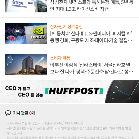
삼성전자 넷리스트와 특허분쟁 매듭, 5년 동
안 최대 1.3조 라이선스비 지급
전자·전기·정보통신
[AI 뭉쳐야 산다⑧] LG·엔비디아 '피지컬 AI'
동맹 강화, 구광모 제조·데이터·기술 결집
해 종합 로보틱스 기업으로
소비자·유통
이부진 야심작 '신라스테이' 서울신라호텔
보다 잘 나가, 평택·주문진·해남·건대로 성
장판 더 넓힌다
기사댓글
0
개
200자까지 쓰실 수 있습니다. (현재 0 byte / 최대 400byte)
저작권 등 다른 사람의 권리를 침해하거나 명예를 훼손하는 댓글은 관련 법률에 의해 제재를 받을
수 있습니다.
타인에게 불쾌감을 주는 욕설 등 비하하는 단어가 내용에 포함되거나 인신공격성 글은 관리자의 판