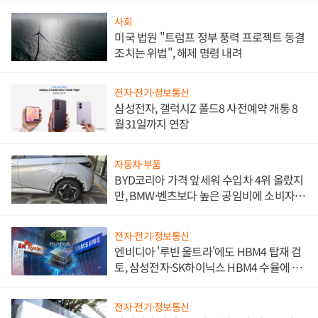
사회
미국 법원 "트럼프 정부 풍력 프로젝트 동결
조치는 위법", 해제 명령 내려
전자·전기·정보통신
삼성전자, 갤럭시Z 폴드8 사전예약 개통 8
월31일까지 연장
자동차·부품
BYD코리아 가격 앞세워 수입차 4위 올랐지
만, BMW·벤츠보다 높은 공임비에 소비자
불만 폭발
전자·전기·정보통신
엔비디아 '루빈 울트라'에도 HBM4 탑재 검
토, 삼성전자·SK하이닉스 HBM4 수율에 주
도권 갈린다
전자·전기·정보통신