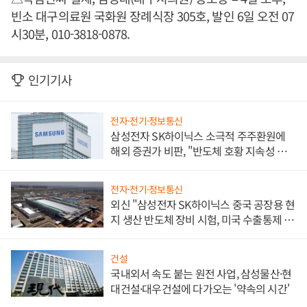
빈소 대구의료원 국화원 장례식장 305호, 발인 6일 오전 07
시30분, 010-3818-0878.
인기기사
전자·전기·정보통신
삼성전자 SK하이닉스 소극적 주주환원에
해외 증권가 비판, "반도체 호황 지속성 의
문"
전자·전기·정보통신
외신 "삼성전자 SK하이닉스 중국 공장용 현
지 생산 반도체 장비 시험, 미국 수출통제 대
비"
건설
국내외서 속도 붙는 원전 사업, 삼성물산·현
대건설·대우건설에 다가오는 '약속의 시간'