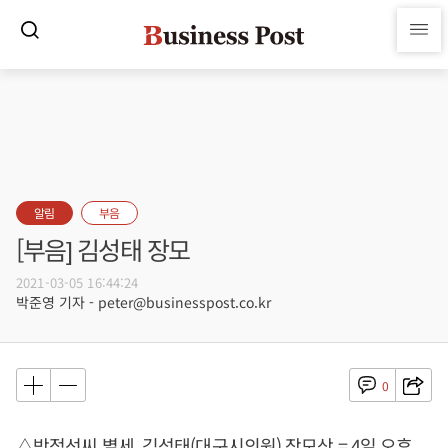
알림
부음
[부음] 김성태 장모
2021-03-05 16:44:24
박준영 기자 - peter@businesspost.co.kr
0
△박점선씨 별세, 김성태(대구시의원) 장모상 = 4일 오후,