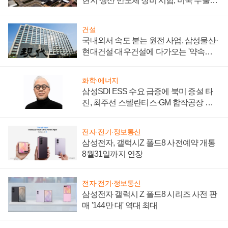
현지 생산 반도체 장비 시험, 미국 수출통
제 대비"
건설
국내외서 속도 붙는 원전 사업, 삼성물산·
현대건설·대우건설에 다가오는 '약속의
시간'
화학·에너지
삼성SDI ESS 수요 급증에 북미 증설 타
진, 최주선 스텔란티스·GM 합작공장 건
설 재추진하나
전자·전기·정보통신
삼성전자, 갤럭시Z 폴드8 사전예약 개통
8월31일까지 연장
전자·전기·정보통신
삼성전자 갤럭시 Z 폴드8 시리즈 사전 판
매 '144만 대' 역대 최대