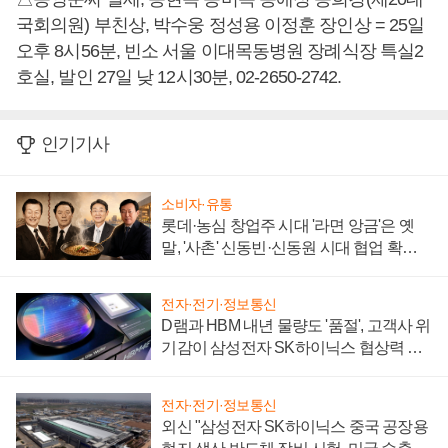
국회의원) 부친상, 박수웅 정성용 이정훈 장인상 = 25일
오후 8시56분, 빈소 서울 이대목동병원 장례식장 특실2
호실, 발인 27일 낮 12시30분, 02-2650-2742.
인기기사
소비자·유통
롯데·농심 창업주 시대 '라면 앙금'은 옛
말, '사촌' 신동빈·신동원 시대 협업 확대
일로
전자·전기·정보통신
D램과 HBM 내년 물량도 '품절', 고객사 위
기감이 삼성전자 SK하이닉스 협상력 더
키워
전자·전기·정보통신
외신 "삼성전자 SK하이닉스 중국 공장용