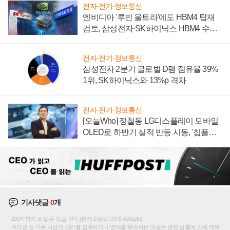
전자·전기·정보통신
엔비디아 '루빈 울트라'에도 HBM4 탑재
검토, 삼성전자·SK하이닉스 HBM4 수율
에 주도권 갈린다
전자·전기·정보통신
삼성전자 2분기 글로벌 D램 점유율 39%
1위, SK하이닉스와 13%p 격차
전자·전기·정보통신
[오늘Who] 정철동 LG디스플레이 모바일
OLED로 하반기 실적 반등 시동, '칩플레
이션'에 가격 인하 압박은 부담
기사댓글
0
개
200자까지 쓰실 수 있습니다. (현재 0 byte / 최대 400byte)
저작권 등 다른 사람의 권리를 침해하거나 명예를 훼손하는 댓글은 관련 법률에 의해 제재