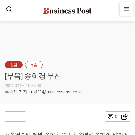
알림
부음
[부음] 송희경 부친
2021-02-26 19:57:46
류수재 기자 - rsj111@businesspost.co.kr
0
△송영준씨 별세, 송현옥 송미옥 송애정 송희경(제20대