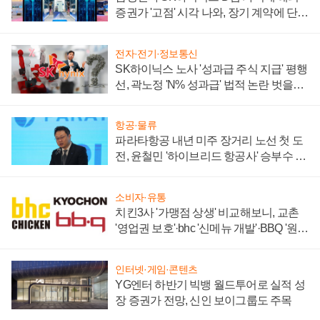
증권가 '고점' 시각 나와, 장기 계약에 단점
부각
전자·전기·정보통신
SK하이닉스 노사 '성과급 주식 지급' 평행
선, 곽노정 'N% 성과급' 법적 논란 벗을지
주목
항공·물류
파라타항공 내년 미주 장거리 노선 첫 도
전, 윤철민 '하이브리드 항공사' 승부수 통
할까
소비자·유통
치킨3사 '가맹점 상생' 비교해보니, 교촌
'영업권 보호'·bhc '신메뉴 개발'·BBQ '원가
부담'
인터넷·게임·콘텐츠
YG엔터 하반기 빅뱅 월드투어로 실적 성
장 증권가 전망, 신인 보이그룹도 주목