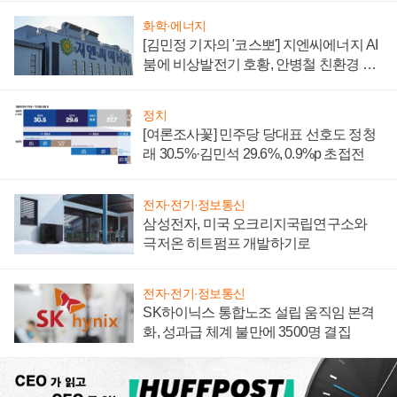
화학·에너지
[김민정 기자의 '코스뽀'] 지엔씨에너지 AI
붐에 비상발전기 호황, 안병철 친환경 에
너지 발전전문기업 향한다
정치
[여론조사꽃] 민주당 당대표 선호도 정청
래 30.5%·김민석 29.6%, 0.9%p 초접전
전자·전기·정보통신
삼성전자, 미국 오크리지국립연구소와
극저온 히트펌프 개발하기로
전자·전기·정보통신
SK하이닉스 통합노조 설립 움직임 본격
화, 성과급 체계 불만에 3500명 결집