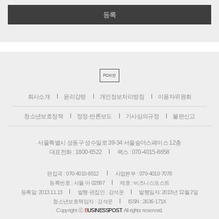
PC버전
회사소개
윤리강령
개인정보처리방침
이용자위원회
청소년보호정책
정정·반론보도
기사심의규정
불편신고
서울특별시 성동구 성수일로 39-34 서울숲더스페이스 12층
대표전화 : 1800-6522
팩스 : 070-4015-8658
편집국 : 070-4010-8512
사업본부 : 070-4010-7078
등록번호 : 서울 아 02897
제호 : 비즈니스포스트
등록일: 2013.11.13
발행·편집인 : 강석운
발행일자: 2013년 12월 2일
청소년보호책임자 : 강석운
ISSN : 2636-171X
Copyright ⓒ
B
USINESSPOST
. All rights reserved.