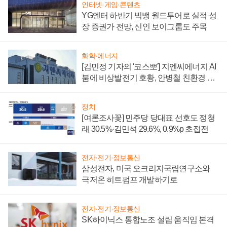
인터넷·게임·콘텐츠
YG엔터 하반기 빅뱅 월드투어로 실적 성
장 증권가 전망, 신인 보이그룹도 주목
화학·에너지
[김민정 기자의 '코스뽀'] 지엔씨에너지 AI
붐에 비상발전기 호황, 안병철 친환경 에
너지 발전전문기업 향한다
정치
[여론조사꽃] 민주당 당대표 선호도 정청
래 30.5%·김민석 29.6%, 0.9%p 초접전
전자·전기·정보통신
삼성전자, 미국 오크리지국립연구소와
극저온 히트펌프 개발하기로
전자·전기·정보통신
SK하이닉스 통합노조 설립 움직임 본격