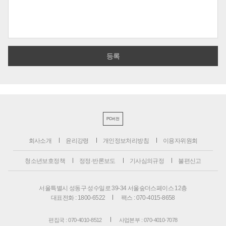
PC버전
회사소개
윤리강령
개인정보처리방침
이용자위원회
청소년보호정책
정정·반론보도
기사심의규정
불편신고
서울특별시 성동구 성수일로 39-34 서울숲더스페이스 12층
대표전화 : 1800-6522
팩스 : 070-4015-8658
편집국 : 070-4010-8512
사업본부 : 070-4010-7078