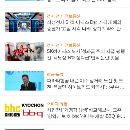
전자·전기·정보통신
삼성전자 SK하이닉스 D램 가격에 해외
증권가 '고점' 시각 나와, 장기 계약에 단점
부각
전자·전기·정보통신
SK하이닉스 노사 '성과급 주식 지급' 평행
선, 곽노정 'N% 성과급' 법적 논란 벗을지
주목
항공·물류
파라타항공 내년 미주 장거리 노선 첫 도
전, 윤철민 '하이브리드 항공사' 승부수 통
할까
소비자·유통
치킨3사 '가맹점 상생' 비교해보니, 교촌
'영업권 보호'·bhc '신메뉴 개발'·BBQ '원가
부담'