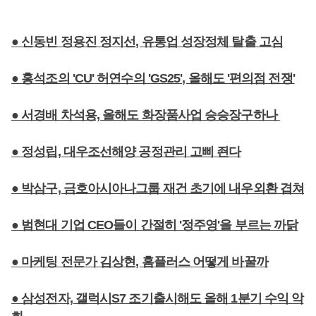
● 신동빈 정용진 정지선, 유통업 성장정체 탈출 고심
● 홍석조의 'CU' 허연수의 'GS25', 올해도 '편의점 전쟁'
● 서경배 차석용, 올해도 화장품사업 승승장구하나
● 정성립, 대우조선해양 공정관리 고삐 죈다
● 박삼구, 금호아시아나그룹 재건 초기에 내우외환 겹쳐
● 범현대 기업 CEO들이 간절히 '정주영'을 부르는 까닭
● 마케팅 전문가 김상현, 홈플러스 어떻게 바꿀까
● 삼성전자, 갤럭시S7 조기출시해도 올해 1분기 수익 악