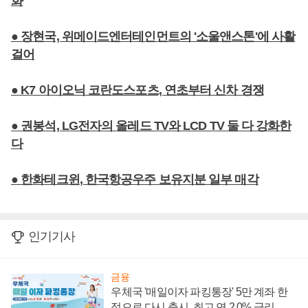
화
● 장현국, 위메이드엔터테인먼트의 '소울앤스톤'에 사활
걸어
● K7 아이오닉 코란도스포츠, 연초부터 신차 경쟁
● 권봉석, LG전자의 올레드 TV와 LCD TV 둘 다 강화한
다
● 한화테크윈, 한국항공우주 보유지분 일부 매각
인기기사
금융
우체국 '매일이자 파킹통장' 5만 계좌 한
정으로 다시 출시, 최고 연 2.0% 금리