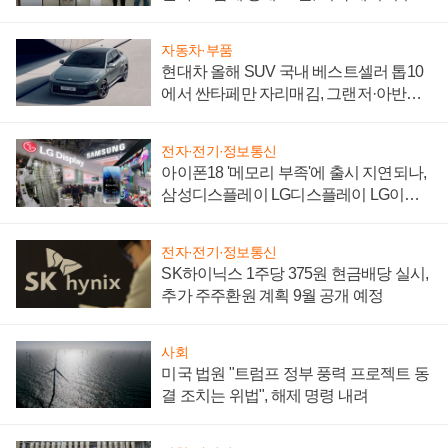
"중요한 이정표"
자동차·부품
현대차 올해 SUV 국내 베스트셀러 톱10
에서 싼타페만 자리매김, 그랜저·아반떼
'세단 쌍끌이'로 내수 방어
전자·전기·정보통신
아이폰18 '메모리 부족'에 출시 지연되나,
삼성디스플레이 LG디스플레이 LG이노
텍 '탈애플' 수익 다각화 속도
전자·전기·정보통신
SK하이닉스 1주당 375원 현금배당 실시,
추가 주주환원 계획 9월 공개 예정
사회
미국 법원 "트럼프 정부 풍력 프로젝트 동
결 조치는 위법", 해제 명령 내려