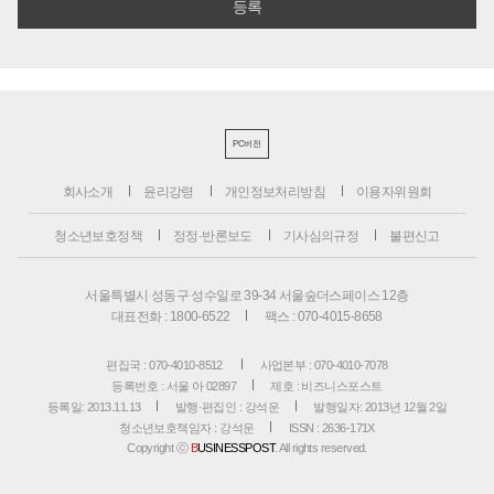
PC버전
회사소개
윤리강령
개인정보처리방침
이용자위원회
청소년보호정책
정정·반론보도
기사심의규정
불편신고
서울특별시 성동구 성수일로 39-34 서울숲더스페이스 12층
대표전화 : 1800-6522
팩스 : 070-4015-8658
편집국 : 070-4010-8512
사업본부 : 070-4010-7078
등록번호 : 서울 아 02897
제호 : 비즈니스포스트
등록일: 2013.11.13
발행·편집인 : 강석운
발행일자: 2013년 12월 2일
청소년보호책임자 : 강석운
ISSN : 2636-171X
Copyright ⓒ
B
USINESSPOST
. All rights reserved.