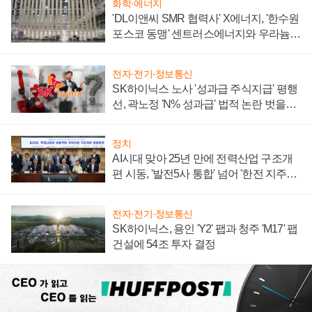
화학·에너지
'DL이앤씨 SMR 협력사' X에너지, '한수원
포스코 동맹' 센트러스에너지와 우라늄
계약 체결
전자·전기·정보통신
SK하이닉스 노사 '성과급 주식지급' 평행
선, 곽노정 'N% 성과급' 법적 논란 벗을지
주목
정치
AI시대 맞아 25년 만에 전력산업 구조개
편 시동, '발전5사 통합' 넘어 '한전 지주사'
재편론도
전자·전기·정보통신
SK하이닉스, 용인 'Y2' 팹과 청주 'M17' 팹
건설에 54조 투자 결정