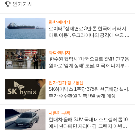
인기기사
화학·에너지
로이터 "정제연료 3만 톤 한국에서 러시
아로 이동", 우크라이나의 공격에 수요 늘
어
화학·에너지
'한수원 협력사' 미국 오클로 SMR 연구용
원자로 '임계 상태' 도달, 미국 에너지부
"중요한 이정표"
전자·전기·정보통신
SK하이닉스 1주당 375원 현금배당 실시,
추가 주주환원 계획 9월 공개 예정
자동차·부품
현대차 올해 SUV 국내 베스트셀러 톱10
에서 싼타페만 자리매김, 그랜저·아반떼
'세단 쌍끌이'로 내수 방어