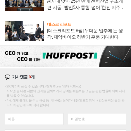
AI시대 맞아 25년 만에 전력산업 구조개
편 시동, '발전5사 통합' 넘어 '한전 지주사'
재편론도
데스크 리포트
[데스크리포트 8월] 무더운 입추에 든 생
각, 제약바이오 하반기 훈풍 기대한다
기사댓글
0
개
200자까지 쓰실 수 있습니다. (현재 0 byte / 최대 400byte)
저작권 등 다른 사람의 권리를 침해하거나 명예를 훼손하는 댓글은 관련 법률에 의해 제재
를 받을 수 있습니다.
타인에게 불쾌감을 주는 욕설 등 비하하는 단어가 내용에 포함되거나 인신공격성 글은 관
리자의 판단에 의해 삭제 합니다.