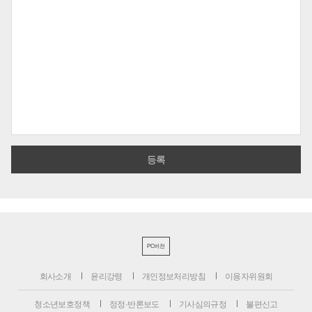
PC버전
회사소개
윤리강령
개인정보처리방침
이용자위원회
청소년보호정책
정정·반론보도
기사심의규정
불편신고