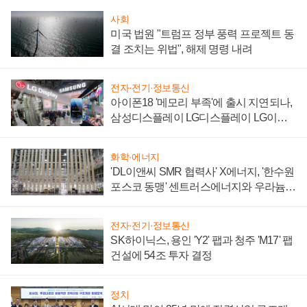
사회
미국 법원 "트럼프 정부 풍력 프로젝트 동
결 조치는 위법", 해제 명령 내려
전자·전기·정보통신
아이폰18 '메모리 부족'에 출시 지연되나,
삼성디스플레이 LG디스플레이 LG이노
텍 '탈애플' 수익 다각화 속도
화학·에너지
'DL이앤씨 SMR 협력사' X에너지, '한수원
포스코 동맹' 센트러스에너지와 우라늄
계약 체결
전자·전기·정보통신
SK하이닉스, 용인 'Y2' 팹과 청주 'M17' 팹
건설에 54조 투자 결정
정치