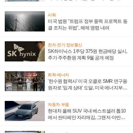
성 의문"
사회
미국 법원 "트럼프 정부 풍력 프로젝트 동
결 조치는 위법", 해제 명령 내려
전자·전기·정보통신
SK하이닉스 1주당 375원 현금배당 실시,
추가 주주환원 계획 9월 공개 예정
화학·에너지
'한수원 협력사' 미국 오클로 SMR 연구용
원자로 '임계 상태' 도달, 미국 에너지부
"중요한 이정표"
자동차·부품
현대차 올해 SUV 국내 베스트셀러 톱10
에서 싼타페만 자리매김, 그랜저·아반떼
'세단 쌍끌이'로 내수 방어