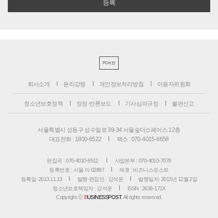
PC버전
회사소개
윤리강령
개인정보처리방침
이용자위원회
청소년보호정책
정정·반론보도
기사심의규정
불편신고
서울특별시 성동구 성수일로 39-34 서울숲더스페이스 12층
대표전화 : 1800-6522
팩스 : 070-4015-8658
편집국 : 070-4010-8512
사업본부 : 070-4010-7078
등록번호 : 서울 아 02897
제호 : 비즈니스포스트
등록일: 2013.11.13
발행·편집인 : 강석운
발행일자: 2013년 12월 2일
청소년보호책임자 : 강석운
ISSN : 2636-171X
Copyright ⓒ
B
USINESSPOST
. All rights reserved.