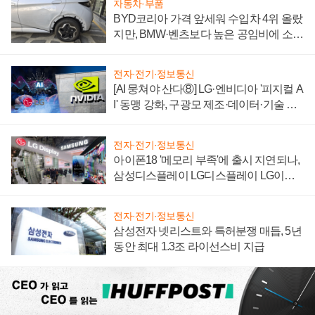
자동차·부품
BYD코리아 가격 앞세워 수입차 4위 올랐
지만, BMW·벤츠보다 높은 공임비에 소비
자 불만 폭발
전자·전기·정보통신
[AI 뭉쳐야 산다⑧] LG·엔비디아 '피지컬 A
I' 동맹 강화, 구광모 제조·데이터·기술 결
집해 종합 로보틱스 기업으로
전자·전기·정보통신
아이폰18 '메모리 부족'에 출시 지연되나,
삼성디스플레이 LG디스플레이 LG이노
텍 '탈애플' 수익 다각화 속도
전자·전기·정보통신
삼성전자 넷리스트와 특허분쟁 매듭, 5년
동안 최대 1.3조 라이선스비 지급