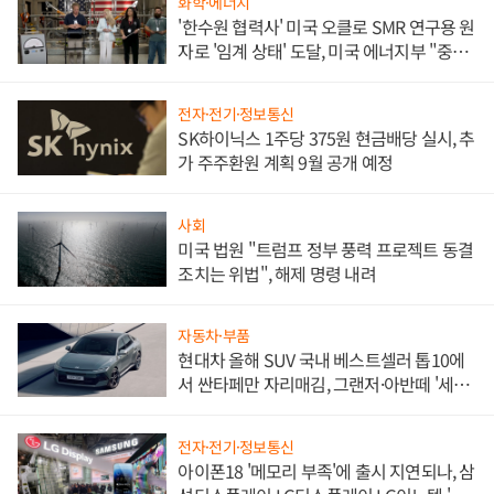
화학·에너지
'한수원 협력사' 미국 오클로 SMR 연구용 원
자로 '임계 상태' 도달, 미국 에너지부 "중요
한 이정표"
전자·전기·정보통신
SK하이닉스 1주당 375원 현금배당 실시, 추
가 주주환원 계획 9월 공개 예정
사회
미국 법원 "트럼프 정부 풍력 프로젝트 동결
조치는 위법", 해제 명령 내려
자동차·부품
현대차 올해 SUV 국내 베스트셀러 톱10에
서 싼타페만 자리매김, 그랜저·아반떼 '세단
쌍끌이'로 내수 방어
전자·전기·정보통신
아이폰18 '메모리 부족'에 출시 지연되나, 삼