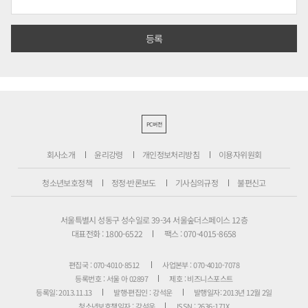
PC버전
회사소개
윤리강령
개인정보처리방침
이용자위원회
청소년보호정책
정정·반론보도
기사심의규정
불편신고
서울특별시 성동구 성수일로 39-34 서울숲더스페이스 12층
대표전화 : 1800-6522
팩스 : 070-4015-8658
편집국 : 070-4010-8512
사업본부 : 070-4010-7078
등록번호 : 서울 아 02897
제호 : 비즈니스포스트
등록일: 2013.11.13
발행·편집인 : 강석운
발행일자: 2013년 12월 2일
청소년보호책임자 : 강석운
ISSN : 2636-171X