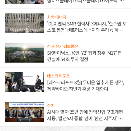
성디스플레이 LG디스플레이 LG이노텍 '탈
애플' 수익 다각화 속도
화학·에너지
'DL이앤씨 SMR 협력사' X에너지, '한수원 포
스코 동맹' 센트러스에너지와 우라늄 계약
체결
전자·전기·정보통신
SK하이닉스, 용인 'Y2' 팹과 청주 'M17' 팹
건설에 54조 투자 결정
데스크 리포트
[데스크리포트 8월] 무더운 입추에 든 생각,
제약바이오 하반기 훈풍 기대한다
정치
AI시대 맞아 25년 만에 전력산업 구조개편
시동, '발전5사 통합' 넘어 '한전 지주사' 재편
론도