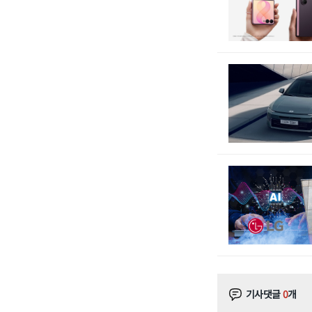
기사댓글
0
개