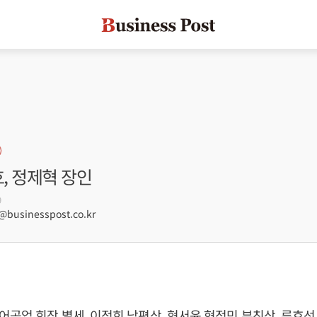
호, 정제혁 장인
9
businesspost.co.kr
공업 회장 별세, 이정희 남편상, 형서윤 형정민 부친상, 류호선