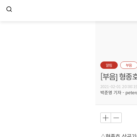
알림
부음
[부음] 형종
2021-02-01 20:00:1
박준영 기자 - peter@
△형종호 삼공기어