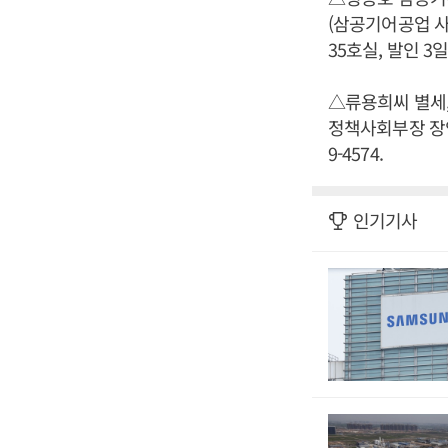
(삼공기어공업 사
35호실, 발인 3일
△류용희씨 별세,
정책사회부장 장인상
9-4574.
인기기사