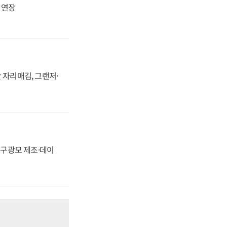
지 연장
 자리매김, 그랜저·
화, 구광모 제조·데이