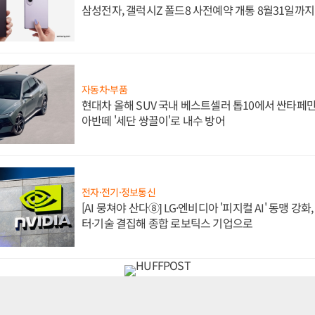
삼성전자, 갤럭시Z 폴드8 사전예약 개통 8월31일까
자동차·부품
현대차 올해 SUV 국내 베스트셀러 톱10에서 싼타페만
아반떼 '세단 쌍끌이'로 내수 방어
전자·전기·정보통신
[AI 뭉쳐야 산다⑧] LG·엔비디아 '피지컬 AI' 동맹 강
터·기술 결집해 종합 로보틱스 기업으로