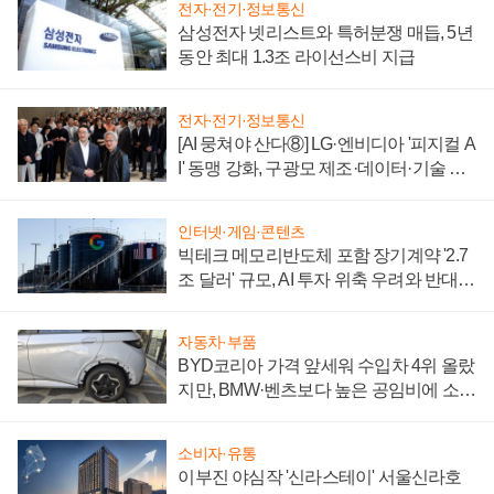
전자·전기·정보통신
삼성전자 넷리스트와 특허분쟁 매듭, 5년
동안 최대 1.3조 라이선스비 지급
전자·전기·정보통신
[AI 뭉쳐야 산다⑧] LG·엔비디아 '피지컬 A
I' 동맹 강화, 구광모 제조·데이터·기술 결
집해 종합 로보틱스 기업으로
인터넷·게임·콘텐츠
빅테크 메모리반도체 포함 장기계약 '2.7
조 달러' 규모, AI 투자 위축 우려와 반대
신호
자동차·부품
BYD코리아 가격 앞세워 수입차 4위 올랐
지만, BMW·벤츠보다 높은 공임비에 소비
자 불만 폭발
소비자·유통
이부진 야심작 '신라스테이' 서울신라호