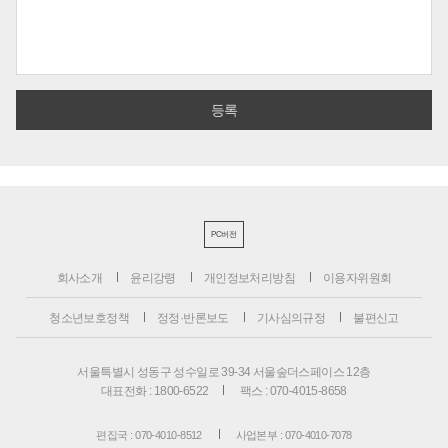
PC버전
회사소개
윤리강령
개인정보처리방침
이용자위원회
청소년보호정책
정정·반론보도
기사심의규정
불편신고
서울특별시 성동구 성수일로 39-34 서울숲더스페이스 12층
대표전화 : 1800-6522
팩스 : 070-4015-8658
편집국 : 070-4010-8512
사업본부 : 070-4010-7078