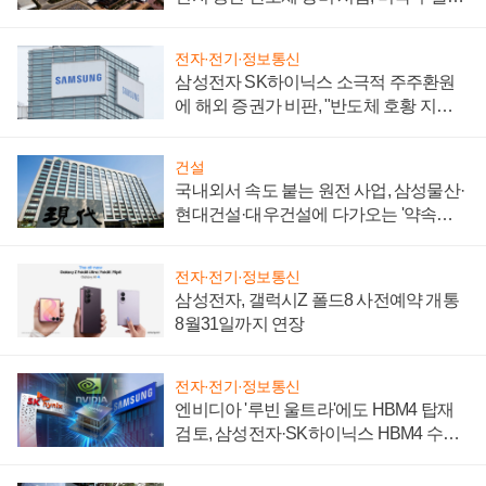
제 대비"
전자·전기·정보통신
삼성전자 SK하이닉스 소극적 주주환원
에 해외 증권가 비판, "반도체 호황 지속
성 의문"
건설
국내외서 속도 붙는 원전 사업, 삼성물산·
현대건설·대우건설에 다가오는 '약속의
시간'
전자·전기·정보통신
삼성전자, 갤럭시Z 폴드8 사전예약 개통
8월31일까지 연장
전자·전기·정보통신
엔비디아 '루빈 울트라'에도 HBM4 탑재
검토, 삼성전자·SK하이닉스 HBM4 수율
에 주도권 갈린다