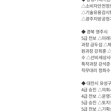
△소비자안전정보
△기술유용감시팀
△광주지방공정거
◆ 경북 영주시
5급 전보 △미
과장 금두섭 △
원과장 강희훈 
수 △선비세상사
특작과장 강석준
직무대리 정희수
◆ 대전시 유성
4급 승진 △의
4급 전보 △운영
5급 승진 △토
5급 전보 △기