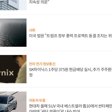
지속성 의문"
사회
미국 법원 "트럼프 정부 풍력 프로젝트 동결 조치는 위
전자·전기·정보통신
SK하이닉스 1주당 375원 현금배당 실시, 추가 주주환
정
자동차·부품
현대차 올해 SUV 국내 베스트셀러 톱10에서 싼타페만
아반떼 '세단 쌍끌이'로 내수 방어