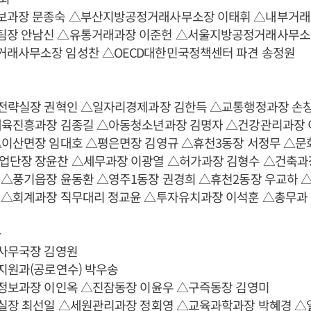
과장 문종숙 △부산지방공정거래사무소장 이태휘 △내부거래
장 안남신 △유통거래과장 이준헌 △서울지방공정거래사무소
래사무소장 임성찬 △OECD대한민국정책센터 파견 송정원
래전략실장 권혁인 △일자리경제과장 김한득 △교통행정과장 손
체육진흥과장 김종길 △아동청소년과장 김명자 △건강관리과장 
△이산면장 임대호 △평은면장 김영규 △휴천3동장 서정무 △문
업단장 장윤찬 △세무과장 이광열 △허가과장 김형수 △건축과
 △풍기읍장 윤동환 △영주1동장 권경희 △휴천2동장 우교하
 △회계과장 직무대리 정교윤 △투자유치과장 이석훈 △총무과
구
회사무국장 김영원
지원과(공로연수) 박우송
지정보과장 이인옥 △진잠동장 이윤우 △구즉동장 김영미
획실장 최선일 △세원관리과장 정회영 △교육과학과장 박혜경 