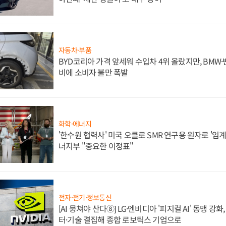
자동차·부품
BYD코리아 가격 앞세워 수입차 4위 올랐지만, BMW
비에 소비자 불만 폭발
화학·에너지
'한수원 협력사' 미국 오클로 SMR 연구용 원자로 '임계 
너지부 "중요한 이정표"
전자·전기·정보통신
[AI 뭉쳐야 산다⑧] LG·엔비디아 '피지컬 AI' 동맹 강
터·기술 결집해 종합 로보틱스 기업으로