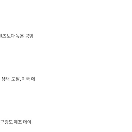
·벤츠보다 높은 공임
상태' 도달, 미국 에
화, 구광모 제조·데이