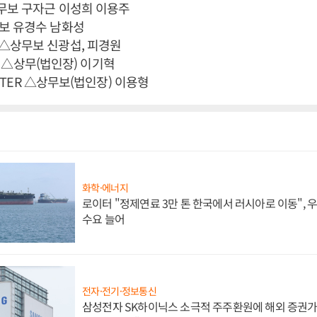
무보 구자근 이성희 이용주
보 유경수 남화성
△상무보 신광섭, 피경원
INA △상무(법인장) 이기혁
CENTER △상무보(법인장) 이용형
화학·에너지
로이터 "정제연료 3만 톤 한국에서 러시아로 이동",
수요 늘어
전자·전기·정보통신
삼성전자 SK하이닉스 소극적 주주환원에 해외 증권가 