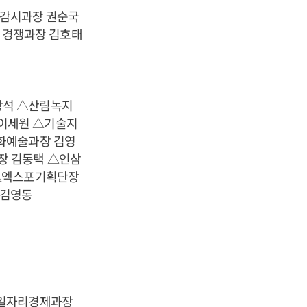
감시과장 권순국
 경쟁과장 김호태
창석 △산림녹지
이세원 △기술지
화예술과장 김영
장 김동택 △인삼
 △엑스포기획단장
 김영동
△일자리경제과장