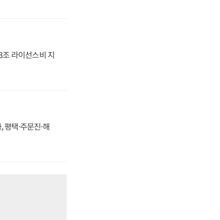
.3조 라이선스비 지
, 평택·주문진·해