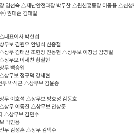
장 임선숙 △재난안전과장 박두찬 △원신흥동장 이몽용 △신성
수) 권대순 김태일
△대표이사 박현섭
상무보 김원우 안병석 신종철
△상무 김태산 조현장 진동현 △상무보 이창남 김영일
△상무보 이세찬 황철현
상무 백승엽
△상무보 정규덕 강세현
전무 박석곤 △상무보 김윤종
상무 이호석 △상무보 방호성 김동호
△상무 이동진 △상무보 안상준
 △상무보 김민수
보 박민용
전무 김성훈 △상무 김택수