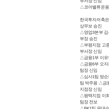
부서장 신임
△코어밸류운용
한국투자저축은
상무보 승진
△영업3본부 김
부장 승진
△부평지점 고종
부서장 신임
△금융1부 이유
△금융6부 오자
팀장 신임
△심사1팀 방순
팀 박주용 △금
지점장 신임
△평택지점 이
팀장 전보
△BK1팀 유대