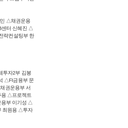
박상민 △채권운용
B센터 신혜진 △
B전략컨설팅부 한
체투자2부 김봉
 △FI금융부 문
 △채권운용부 서
주용 △프로젝트
용부 이기성 △
 최원용 △투자