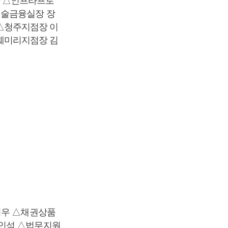
 △인프라프로
기술금융실장 장
△청주지점장 이
훼미리지점장 김
영우 △채권상품
이인석 △법무지원