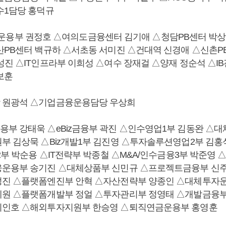
수1담당 홍덕규
come운용부 권정호 △여의도금융센터 김기애 △청담PB센터 
산PB센터 백규하 △서초동 서미진 △건대역 신경애 △신촌P
성진 △IT인프라부 이희성 △여수 장재걸 △양재 정순석 △I
보훈
 원광석 △기업금융운용담당 우상희
부 강태욱 △eBiz금융부 곽진 △인수영업1부 김동완 △대
부 김상묵 △Biz개발1부 김진영 △투자솔루션영업2부 김홍석
2부 박순용 △IT전략부 박종철 △M&A/인수금융3부 박준영
융운용부 송기진 △대체상품부 신민규 △프로젝트금융부 신
진 △플랫폼엔진부 안혁 △자산전략부 양종인 △대체투자운
원 △플랫폼개발부 정얼 △투자관리부 정영태 △개발금융부
최인호 △해외투자지원부 한승영 △퇴직연금운용부 홍영훈