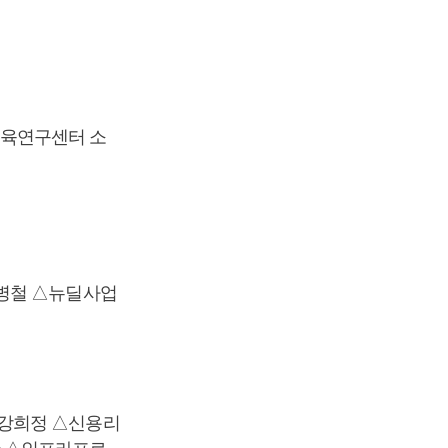
육연구센터 소
이병철 △뉴딜사업
 강희정 △신용리