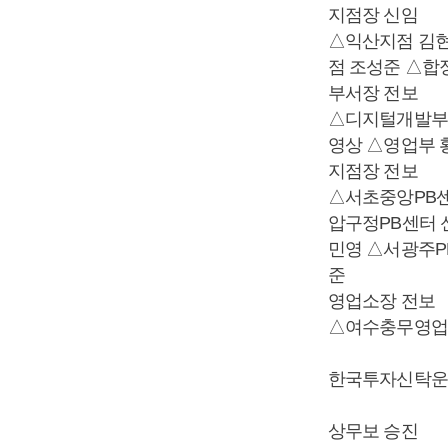
지점장 신임
△익산지점 김현
점 조성준 △합
부서장 전보
△디지털개발부 
영상 △영업부 
지점장 전보
△서초중앙PB센
압구정PB센터 
민영 △서광주P
준
영업소장 전보
△여수충무영업
한국투자신탁운
상무보 승진