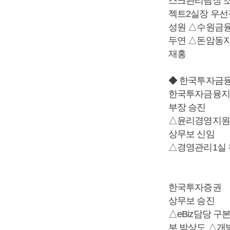
스크관리팀장 
젝트2실장 우선
성원 △수원금융
두연 △돈암동지
재홍
◆ 한국투자금
한국투자금융지
부장 승진
△윤리경영지원
상무보 신임
△경영관리1실
한국투자증권
상무보 승진
△eBiz담당 
부 박상도 △개