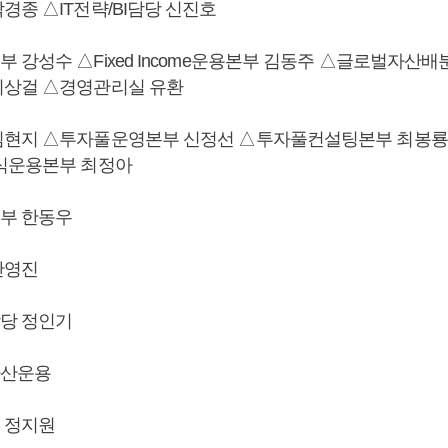
경종 △IT전략/BI담당 신진호
 강성수 △Fixed Income운용본부 김동주 △글로벌자산배
이상걸 △경영관리실 유환
김현지 △투자풀운영본부 신정선 △투자풀컨설팅본부 최봉룡
식운용본부 최정아
부 한동우
안영진
당 정인기
산운용
 정지원