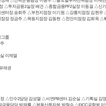
조성재 △신탁운용팀장 이종수 △글로벌투자전략팀장 이재만
정 △투자금융2실장 배건 △종합금융PF2실장 이동걸 △신
센터장 송희주 △부천지점장 이기원 △강릉지점장 김현우 
점장 정금주 △목동지점장 김동현 △천안지점장 김희옥 △
융그룹
주
실 이제열
 유재권
구본정 △인수2담당 김성열 △서면PB센터 김순실 △기획실 김
발금융담당 박재률 △부동산투자부 박철수 △FICC공학부 