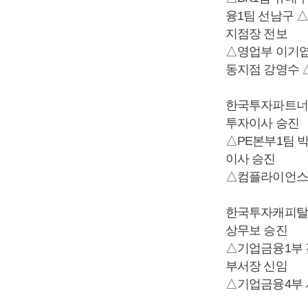
융1팀 선남구 
지점장 전보
△영업부 이기엽
동지점 강영수 
한국투자파트너
투자이사 승진
△PE본부1팀 
이사 승진
△컴플라이언스
한국투자캐피탈
상무보 승진
△기업금융1부
부서장 신임
△기업금융4부