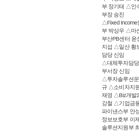
부 장기태 △인
부장 승진
△Fixed In
부 박상우 △마
부산PB센터 윤
지섭 △일산 황
담당 신임
△대체투자담당
부서장 신임
△투자솔루션운용
규 △소비자지원
재영 △Biz개발
강철 △기업금
파이낸스부 안성
정보보호부 이제
솔루션지원부 