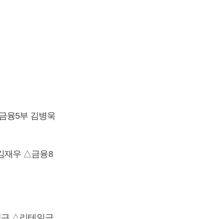
△금융5부 김병욱
김재우 △금융8
재근 △리테일금