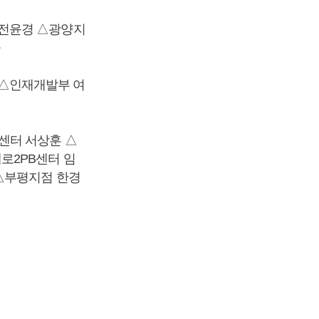
 전윤경 △광양지
웅
 △인재개발부 여
센터 서상훈 △
로2PB센터 임
△부평지점 한경