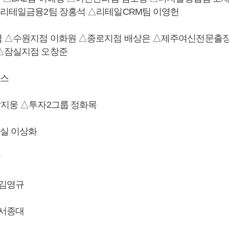
△리테일금융2팀 장홍석 △리테일CRM팀 이영헌
 △수원지점 이화원 △종로지점 배상은 △제주여신전문출장
△잠실지점 오창준
스
박지웅 △투자2그룹 정화목
실 이상화
 김영규
 서종대