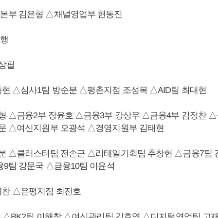
본부 김은형 △채널영업부 현동진
행
상필
현 △심사1팀 방순분 △평촌지점 조성복 △AID팀 최대현
형 △금융2부 장윤호 △금융3부 강상우 △금융4부 김정찬 
문 △여신지원부 오광석 △경영지원부 김태현
분 △클러스터팀 전손근 △리테일기획팀 추창현 △금융7팀 
융9팀 강문국 △금융10팀 이윤석
희찬 △은평지점 최진호
수 △BK2팀 이해창 △여신관리팀 김호영 △디지털영업팀 고