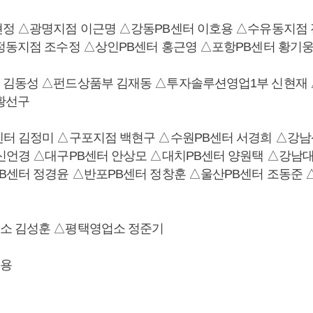
정 △광명지점 이근명 △강동PB센터 이호용 △수유동지점
정동지점 조수정 △상인PB센터 홍근영 △포항PB센터 황기
김동성 △펀드상품부 김재동 △투자솔루션영업1부 신현재
황선구
터 김정미 △구포지점 백현구 △수원PB센터 서경희 △강남
신언경 △대구PB센터 안상모 △대치PB센터 양원택 △강남대
B센터 정경윤 △반포PB센터 정창훈 △울산PB센터 조동준 
소 김성훈 △평택영업소 정준기
용