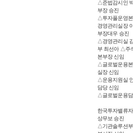
△준법감시인 박
부장 승진
△투자풀운영본부
경영관리실장 
부장대우 승진
△경영관리실 
부 최선아 △주
본부장 신임
△글로벌운용본
실장 신임
△운용지원실 
담당 신임
△글로벌운용담
한국투자밸류자
상무보 승진
△기관솔루션부