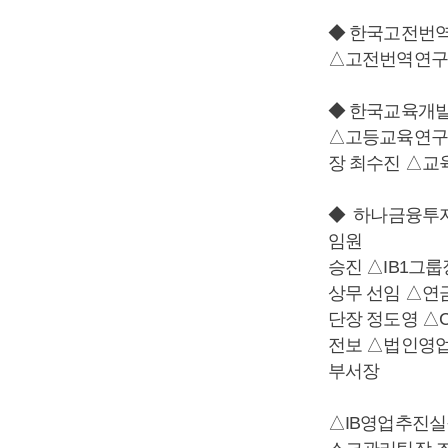
◆ 한국고전번
△고전번역연구
◆ 한국교육개
△고등교육연구
장 최수진 △
◆ 하나금융투
임원
승진 △IB1그룹
상무 선임 △연
단장 정도영 △C
전보 △법인영업
부서장
△IB영업추진실