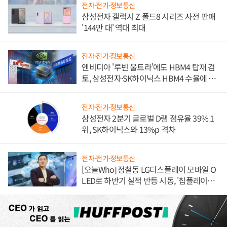
전자·전기·정보통신
삼성전자 갤럭시 Z 폴드8 시리즈 사전 판매
'144만 대' 역대 최대
전자·전기·정보통신
엔비디아 '루빈 울트라'에도 HBM4 탑재 검
토, 삼성전자·SK하이닉스 HBM4 수율에 주
도권 갈린다
전자·전기·정보통신
삼성전자 2분기 글로벌 D램 점유율 39% 1
위, SK하이닉스와 13%p 격차
전자·전기·정보통신
[오늘Who] 정철동 LG디스플레이 모바일 O
LED로 하반기 실적 반등 시동, '칩플레이
션'에 가격 인하 압박은 부담