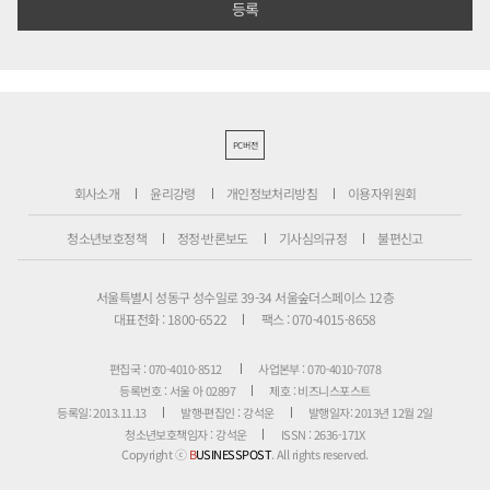
PC버전
회사소개
윤리강령
개인정보처리방침
이용자위원회
청소년보호정책
정정·반론보도
기사심의규정
불편신고
서울특별시 성동구 성수일로 39-34 서울숲더스페이스 12층
대표전화 : 1800-6522
팩스 : 070-4015-8658
편집국 : 070-4010-8512
사업본부 : 070-4010-7078
등록번호 : 서울 아 02897
제호 : 비즈니스포스트
등록일: 2013.11.13
발행·편집인 : 강석운
발행일자: 2013년 12월 2일
청소년보호책임자 : 강석운
ISSN : 2636-171X
Copyright ⓒ
B
USINESSPOST
. All rights reserved.