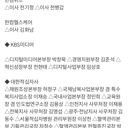
△이사 전기정 △이사 천병갑
한컴헬스케어
△이사 김화남
◆ KBS미디어
△디지털미디어본부장 박창묵 △경영지원부장 김준석 △
혁신성장부장 전현태 △디지털사업부장 임상호
◆ 대한적십자사
△재원조성본부장 허정구 △국제남북사업본부장 겸 특수
복지사업소장 이재승 △국내사업본부장 정민희 △교육원
장 겸 인도법연구소장 김용상 △인천지사 사무처장 이재용
△전북지사 사무처장 김영섭 △광주·전남지사 사무처장 김
동수 △서울적십자병원 관리부원장 이상천 △혈액관리본
부 기획관리국장 차정수 △혈액관리본부 헌혈증진국장 박