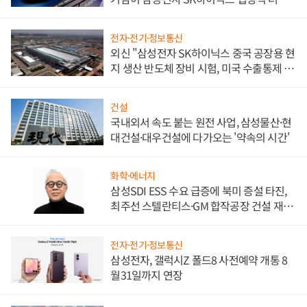
워
전자·전기·정보통신
외신 "삼성전자 SK하이닉스 중국 공장용 현
지 생산 반도체 장비 시험, 미국 수출통제 대
비"
건설
국내외서 속도 붙는 원전 사업, 삼성물산·현
대건설·대우건설에 다가오는 '약속의 시간'
화학·에너지
삼성SDI ESS 수요 급증에 북미 증설 타진,
최주선 스텔란티스·GM 합작공장 건설 재추
진하나
전자·전기·정보통신
삼성전자, 갤럭시Z 폴드8 사전예약 개통 8
월31일까지 연장