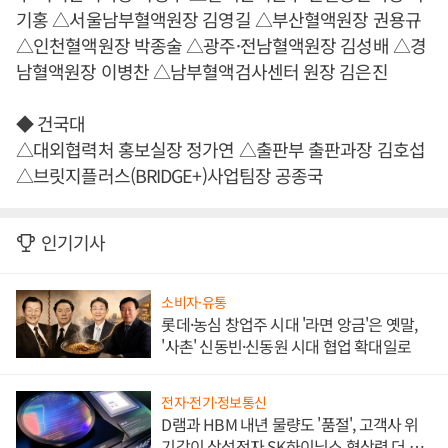
기홍 △서울남부혈액원장 김영길 △부산혈액원장 권용규
△인천혈액원장 박종술 △광주·전남혈액원장 김성배 △경
남혈액원장 이병찬 △남부혈액검사센터 원장 김은진
◆ 건국대
△대외협력처 홍보실장 정가연 △출판부 출판과장 김호섭
△브릿지플러스(BRIDGE+)사업팀장 공종국
인기기사
소비자·유통
롯데·농심 창업주 시대 '라면 앙금'은 옛말,
'사촌' 신동빈·신동원 시대 협업 확대일로
전자·전기·정보통신
D램과 HBM 내년 물량도 '품절', 고객사 위
기감이 삼성전자 SK하이닉스 협상력 더 키