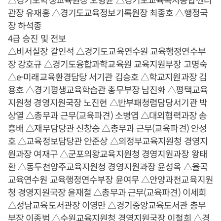
관장 유재흥 △경기도교육정보기록원장 최종호 △행정국
장 하석종
4급 승진 및 전보
△비서실장 갈인석 △경기도교육연수원 교육행정연수부
장 강호규 △경기도융합과학교육원 교육지원부장 고명숙
△e-미래교육환경담당 서기관 김승호 △학교지원과장 김
용호 △경기평생교육학습관 총무부장 남진화 △평택교육
지원청 경영지원국장 노진현 △반부패청렴담당서기관 박
상열 △총무과 근무(교육파견) 소병엽 △대외협력과장 송
흥배 △재무담당관 신창승 △총무과 근무(교육파견) 안성
호 △교육정보담당관 안준상 △의정부교육지원청 경영지
원과장 여재구 △군포의왕교육지원청 경영지원과장 왕태
환 △동두천양주교육지원청 경영지원과장 윤성옥 △율곡
교육연수원 교육행정연수부장 윤여무 △안양과천교육지원
청 경영지원국장 윤재철 △총무과 근무(교육파견) 이세희
△성남교육도서관장 이영만 △경기중앙교육도서관 총무
부장 이종범 △수원교육지원청 경영지원국장 이철희 △경