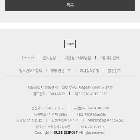
PC버전
회사소개
윤리강령
개인정보처리방침
이용자위원회
청소년보호정책
정정·반론보도
기사심의규정
불편신고
서울특별시 성동구 성수일로 39-34 서울숲더스페이스 12층
대표전화 : 1800-6522
팩스 : 070-4015-8658
편집국 : 070-4010-8512
사업본부 : 070-4010-7078
등록번호 : 서울 아 02897
제호 : 비즈니스포스트
등록일: 2013.11.13
발행·편집인 : 강석운
발행일자: 2013년 12월 2일
청소년보호책임자 : 강석운
ISSN : 2636-171X
Copyright ⓒ
B
USINESSPOST
. All rights reserved.