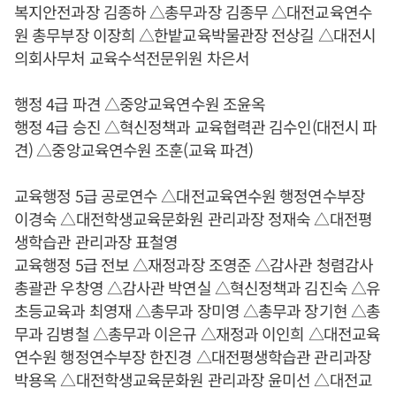
복지안전과장 김종하 △총무과장 김종무 △대전교육연수
원 총무부장 이장희 △한밭교육박물관장 전상길 △대전시
의회사무처 교육수석전문위원 차은서
행정 4급 파견 △중앙교육연수원 조윤옥
행정 4급 승진 △혁신정책과 교육협력관 김수인(대전시 파
견) △중앙교육연수원 조훈(교육 파견)
교육행정 5급 공로연수 △대전교육연수원 행정연수부장
이경숙 △대전학생교육문화원 관리과장 정재숙 △대전평
생학습관 관리과장 표철영
교육행정 5급 전보 △재정과장 조영준 △감사관 청렴감사
총괄관 우창영 △감사관 박연실 △혁신정책과 김진숙 △유
초등교육과 최영재 △총무과 장미영 △총무과 장기현 △총
무과 김병철 △총무과 이은규 △재정과 이인희 △대전교육
연수원 행정연수부장 한진경 △대전평생학습관 관리과장
박용옥 △대전학생교육문화원 관리과장 윤미선 △대전교