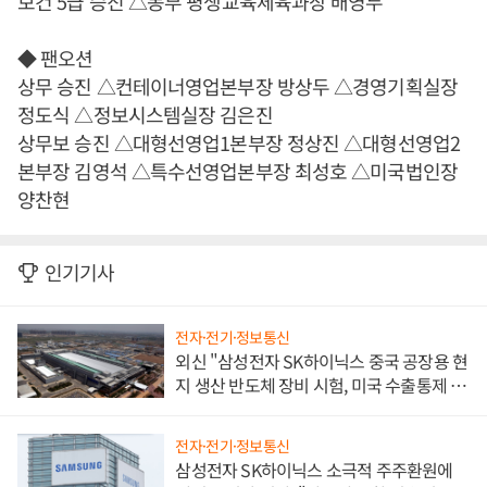
보건 5급 승진 △동부 평생교육체육과장 배영두
◆ 팬오션
상무 승진 △컨테이너영업본부장 방상두 △경영기획실장
정도식 △정보시스템실장 김은진
상무보 승진 △대형선영업1본부장 정상진 △대형선영업2
본부장 김영석 △특수선영업본부장 최성호 △미국법인장
양찬현
인기기사
전자·전기·정보통신
외신 "삼성전자 SK하이닉스 중국 공장용 현
지 생산 반도체 장비 시험, 미국 수출통제 대
비"
전자·전기·정보통신
삼성전자 SK하이닉스 소극적 주주환원에