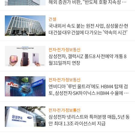
해외 증권가 비판, "반도체 호황 지속성 의
문"
건설
국내외서 속도 붙는 원전 사업, 삼성물산·현
대건설·대우건설에 다가오는 '약속의 시간'
전자·전기·정보통신
삼성전자, 갤럭시Z 폴드8 사전예약 개통 8
월31일까지 연장
전자·전기·정보통신
엔비디아 '루빈 울트라'에도 HBM4 탑재 검
토, 삼성전자·SK하이닉스 HBM4 수율에 주
도권 갈린다
전자·전기·정보통신
삼성전자 넷리스트와 특허분쟁 매듭, 5년 동
안 최대 1.3조 라이선스비 지급