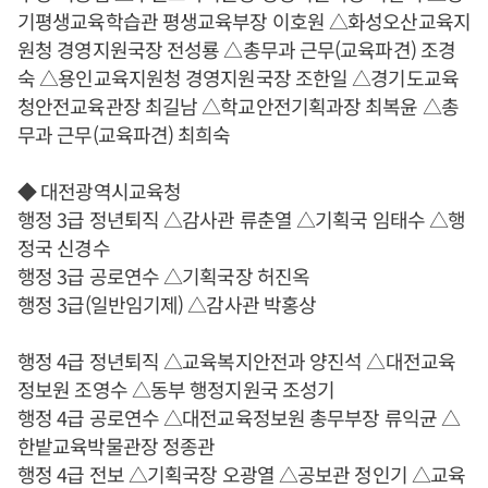
기평생교육학습관 평생교육부장 이호원 △화성오산교육지
원청 경영지원국장 전성룡 △총무과 근무(교육파견) 조경
숙 △용인교육지원청 경영지원국장 조한일 △경기도교육
청안전교육관장 최길남 △학교안전기획과장 최복윤 △총
무과 근무(교육파견) 최희숙
◆ 대전광역시교육청
행정 3급 정년퇴직 △감사관 류춘열 △기획국 임태수 △행
정국 신경수
행정 3급 공로연수 △기획국장 허진옥
행정 3급(일반임기제) △감사관 박홍상
행정 4급 정년퇴직 △교육복지안전과 양진석 △대전교육
정보원 조영수 △동부 행정지원국 조성기
행정 4급 공로연수 △대전교육정보원 총무부장 류익균 △
한밭교육박물관장 정종관
행정 4급 전보 △기획국장 오광열 △공보관 정인기 △교육