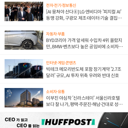
전자·전기·정보통신
[AI 뭉쳐야 산다⑧] LG·엔비디아 '피지컬 AI'
동맹 강화, 구광모 제조·데이터·기술 결집
해 종합 로보틱스 기업으로
자동차·부품
BYD코리아 가격 앞세워 수입차 4위 올랐지
만, BMW·벤츠보다 높은 공임비에 소비자
불만 폭발
인터넷·게임·콘텐츠
빅테크 메모리반도체 포함 장기계약 '2.7조
달러' 규모, AI 투자 위축 우려와 반대 신호
소비자·유통
이부진 야심작 '신라스테이' 서울신라호텔
보다 잘 나가, 평택·주문진·해남·건대로 성
장판 더 넓힌다