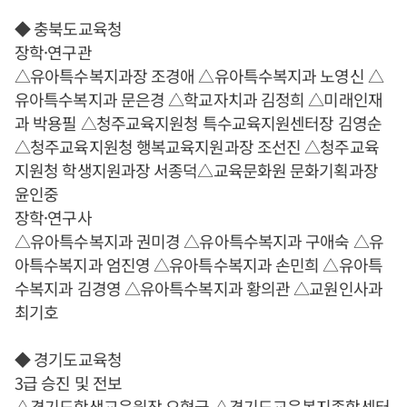
◆ 충북도교육청
장학·연구관
△유아특수복지과장 조경애 △유아특수복지과 노영신 △
유아특수복지과 문은경 △학교자치과 김정희 △미래인재
과 박용필 △청주교육지원청 특수교육지원센터장 김영순
△청주교육지원청 행복교육지원과장 조선진 △청주교육
지원청 학생지원과장 서종덕△교육문화원 문화기획과장
윤인중
장학·연구사
△유아특수복지과 권미경 △유아특수복지과 구애숙 △유
아특수복지과 엄진영 △유아특수복지과 손민희 △유아특
수복지과 김경영 △유아특수복지과 황의관 △교원인사과
최기호
◆ 경기도교육청
3급 승진 및 전보
△경기도학생교육원장 오형균 △경기도교육복지종합센터