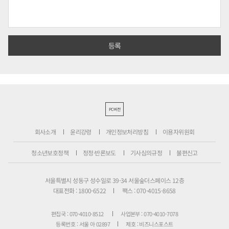
PC버전
회사소개
윤리강령
개인정보처리방침
이용자위원회
청소년보호정책
정정·반론보도
기사심의규정
불편신고
서울특별시 성동구 성수일로 39-34 서울숲더스페이스 12층
대표전화 : 1800-6522
팩스 : 070-4015-8658
편집국 : 070-4010-8512
사업본부 : 070-4010-7078
등록번호 : 서울 아 02897
제호 : 비즈니스포스트