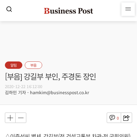
알림
부음
[부음] 강길부 부인, 주경돈 장인
2020-12-22 16:12:00
김하민 기자 - hamkim@businesspost.co.kr
0
△이증선씨 별세, 강길부(전 건설교통부 차관·전 국회의원)