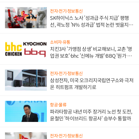
전자·전기·정보통신
SK하이닉스 노사 '성과급 주식 지급' 평행
선, 곽노정 'N% 성과급' 법적 논란 벗을지 주
목
소비자·유통
치킨3사 '가맹점 상생' 비교해보니, 교촌 '영
업권 보호'·bhc '신메뉴 개발'·BBQ '원가 부
담'
전자·전기·정보통신
삼성전자, 미국 오크리지국립연구소와 극저
온 히트펌프 개발하기로
항공·물류
파라타항공 내년 미주 장거리 노선 첫 도전,
윤철민 '하이브리드 항공사' 승부수 통할까
전자·전기·정보통신