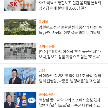
SK하이닉스 통합노조 설립 움직임 본격화,
성과급 체계 불만에 3500명 결집
공기업
강원랜드 정책 불확실성에 중장기 비전 '흔
들', 신임 사장의 정부 설득 과제 무거워져
소비자·유통
[현장] 롯데마트 야심작 '부산 물류센터' 가
보니, 장보기 상품 자동으로 담는 '로봇 400
대' 장관
금융
삼섬증권 '상반기 영업이익 1조 클럽' 실적
랠리 진행형, 박종문 '발행어음' 달고 연임 향
하나
바이오·제약
백상환 동아제약 박카스 소비자층 넓혔다,
'얼박사'로 '레트로'로 제품군 다변화 주효