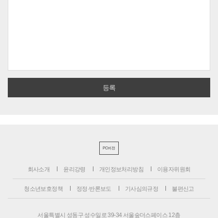
PC버전
회사소개
윤리강령
개인정보처리방침
이용자위원회
청소년보호정책
정정·반론보도
기사심의규정
불편신고
서울특별시 성동구 성수일로 39-34 서울숲더스페이스 12층