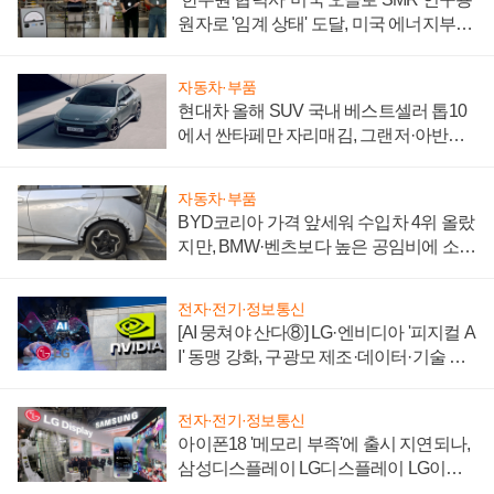
원자로 '임계 상태' 도달, 미국 에너지부
"중요한 이정표"
자동차·부품
현대차 올해 SUV 국내 베스트셀러 톱10
에서 싼타페만 자리매김, 그랜저·아반떼
'세단 쌍끌이'로 내수 방어
자동차·부품
BYD코리아 가격 앞세워 수입차 4위 올랐
지만, BMW·벤츠보다 높은 공임비에 소비
자 불만 폭발
전자·전기·정보통신
[AI 뭉쳐야 산다⑧] LG·엔비디아 '피지컬 A
I' 동맹 강화, 구광모 제조·데이터·기술 결
집해 종합 로보틱스 기업으로
전자·전기·정보통신
아이폰18 '메모리 부족'에 출시 지연되나,
삼성디스플레이 LG디스플레이 LG이노
텍 '탈애플' 수익 다각화 속도