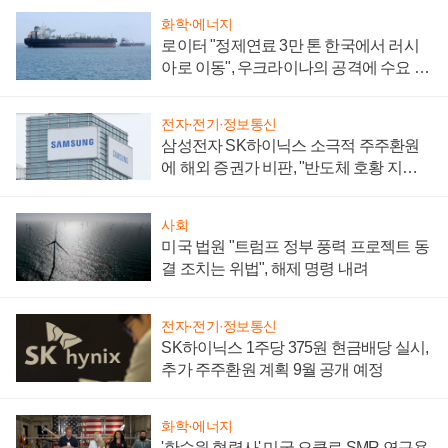
화학·에너지
로이터 "정제연료 3만 톤 한국에서 러시
아로 이동", 우크라이나의 공격에 수요 늘
어
전자·전기·정보통신
삼성전자 SK하이닉스 소극적 주주환원
에 해외 증권가 비판, "반도체 호황 지속
성 의문"
사회
미국 법원 "트럼프 정부 풍력 프로젝트 동
결 조치는 위법", 해제 명령 내려
전자·전기·정보통신
SK하이닉스 1주당 375원 현금배당 실시,
추가 주주환원 계획 9월 공개 예정
화학·에너지
'한수원 협력사' 미국 오클로 SMR 연구용