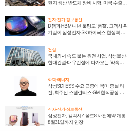
현지 생산 반도체 장비 시험, 미국 수출통
제 대비"
전자·전기·정보통신
D램과 HBM 내년 물량도 '품절', 고객사 위
기감이 삼성전자 SK하이닉스 협상력 더
키워
건설
국내외서 속도 붙는 원전 사업, 삼성물산·
현대건설·대우건설에 다가오는 '약속의
시간'
화학·에너지
삼성SDI ESS 수요 급증에 북미 증설 타
진, 최주선 스텔란티스·GM 합작공장 건
설 재추진하나
전자·전기·정보통신
삼성전자, 갤럭시Z 폴드8 사전예약 개통
8월31일까지 연장