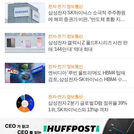
전자·전기·정보통신
삼성전자 SK하이닉스 소극적 주주환원
에 해외 증권가 비판, "반도체 호황 지속
성 의문"
전자·전기·정보통신
삼성전자 갤럭시 Z 폴드8 시리즈 사전 판
매 '144만 대' 역대 최대
전자·전기·정보통신
엔비디아 '루빈 울트라'에도 HBM4 탑재
검토, 삼성전자·SK하이닉스 HBM4 수율
에 주도권 갈린다
전자·전기·정보통신
삼성전자 2분기 글로벌 D램 점유율 39%
1위, SK하이닉스와 13%p 격차