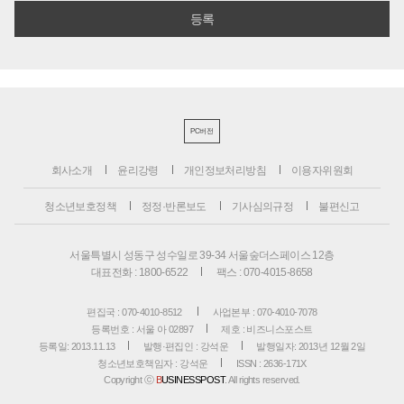
PC버전
회사소개
윤리강령
개인정보처리방침
이용자위원회
청소년보호정책
정정·반론보도
기사심의규정
불편신고
서울특별시 성동구 성수일로 39-34 서울숲더스페이스 12층
대표전화 : 1800-6522
팩스 : 070-4015-8658
편집국 : 070-4010-8512
사업본부 : 070-4010-7078
등록번호 : 서울 아 02897
제호 : 비즈니스포스트
등록일: 2013.11.13
발행·편집인 : 강석운
발행일자: 2013년 12월 2일
청소년보호책임자 : 강석운
ISSN : 2636-171X
Copyright ⓒ
B
USINESSPOST
. All rights reserved.