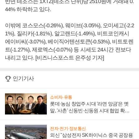
반면 테조스는 1XTZ(테조스 단위)당 2510원에 거래돼 0.
44% 하락하고 있다.
이밖에 코스모스(-0.26%), 웨이브(-3.05%), 오미세고(-2.2
1%), 질리카(-1.81%), 알고랜드(-1.49%), 비트코인캐시
에이비씨(-3.07%), 베이직어텐션토큰(-0.53%), 비트토렌
트(-1.27%), 제로엑스(-0.07%) 등 시세도 24시간 전보다
내리고 있다. [비즈니스포스트 은주성 기자]
인기기사
소비자·유통
롯데·농심 창업주 시대 '라면 앙금'은 옛
말, '사촌' 신동빈·신동원 시대 협업 확대
일로
전자·전기·정보통신
외신 "삼성전자 SK하이닉스 중국 공장용