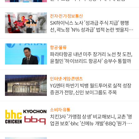
각
전자·전기·정보통신
SK하이닉스 노사 '성과급 주식 지급' 평행
선, 곽노정 'N% 성과급' 법적 논란 벗을지 주
목
항공·물류
파라타항공 내년 미주 장거리 노선 첫 도전,
윤철민 '하이브리드 항공사' 승부수 통할까
인터넷·게임·콘텐츠
YG엔터 하반기 빅뱅 월드투어로 실적 성장
증권가 전망, 신인 보이그룹도 주목
소비자·유통
치킨3사 '가맹점 상생' 비교해보니, 교촌 '영
업권 보호'·bhc '신메뉴 개발'·BBQ '원가 부
담'