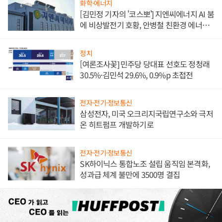
화학·에너지
[김민정 기자의 '코스뽀'] 지엔씨에너지 AI 붐
에 비상발전기 호황, 안병철 친환경 에너지
발전전문기업 향한다
정치
[여론조사꽃] 민주당 당대표 선호도 정청래
30.5%·김민석 29.6%, 0.9%p 초접전
전자·전기·정보통신
삼성전자, 미국 오크리지국립연구소와 극저
온 히트펌프 개발하기로
전자·전기·정보통신
SK하이닉스 통합노조 설립 움직임 본격화,
성과급 체계 불만에 3500명 결집