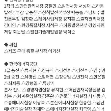
1직급 △안전관리처장 강철민 △발전처장 서성재 △하동
발전본부장 유승찬 △삼척발전본부장 박능출 △남제주발
전본부장 김창환 △해외사업처장 강지훈 △출자관리처장
김미영 △환경품질처장 지석근 △하동발전본부 경영지원
처장 최문달 △발전기술개발원장 박석준
◆ 씨젠
△제조·구매 총괄 부사장 이기선
◆ 한국에너지공단
1급 승진 △류지현 △김규식 △김성훈 △김진수 △김주완
2급 승진 △유영선 △임태연 △정종일 △변천석 △한윤철
△최재동 △강형일 △류창기
본사 전보 △경영지원실장 류지현 △혁신인재육성실장 김
성복 △회계운영실장 김주완 △건물에너지실장 최재동 △
수송에너지실장 이광복 △분산에너지실장 한종현 △집단
에너지기술실장 장재학 △에너지진단실장 최국영 △에너