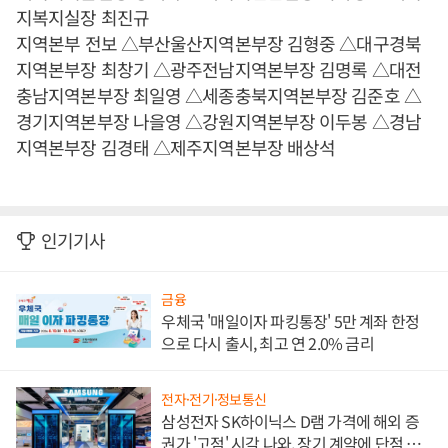
지복지실장 최진규
지역본부 전보 △부산울산지역본부장 김형중 △대구경북
지역본부장 최창기 △광주전남지역본부장 김명록 △대전
충남지역본부장 최일영 △세종충북지역본부장 김준호 △
경기지역본부장 나을영 △강원지역본부장 이두봉 △경남
지역본부장 김경태 △제주지역본부장 배상석
인기기사
금융
우체국 '매일이자 파킹통장' 5만 계좌 한정
으로 다시 출시, 최고 연 2.0% 금리
전자·전기·정보통신
삼성전자 SK하이닉스 D램 가격에 해외 증
권가 '고점' 시각 나와, 장기 계약에 단점 부