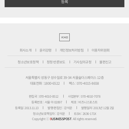
PC버전
회사소개
윤리강령
개인정보처리방침
이용자위원회
청소년보호정책
정정·반론보도
기사심의규정
불편신고
서울특별시 성동구 성수일로 39-34 서울숲더스페이스 12층
대표전화 : 1800-6522
팩스 : 070-4015-8658
편집국 : 070-4010-8512
사업본부 : 070-4010-7078
등록번호 : 서울 아 02897
제호 : 비즈니스포스트
등록일: 2013.11.13
발행·편집인 : 강석운
발행일자: 2013년 12월 2일
청소년보호책임자 : 강석운
ISSN : 2636-171X
Copyright ⓒ
B
USINESSPOST
. All rights reserved.