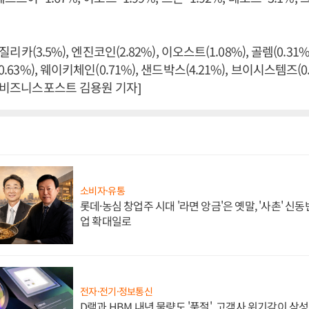
 질리카(3.5%), 엔진코인(2.82%), 이오스트(1.08%), 골렘(0.31
0.63%), 웨이키체인(0.71%), 샌드박스(4.21%), 브이시스템즈(0
 [비즈니스포스트 김용원 기자]
소비자·유통
롯데·농심 창업주 시대 '라면 앙금'은 옛말, '사촌' 신
업 확대일로
전자·전기·정보통신
D램과 HBM 내년 물량도 '품절', 고객사 위기감이 삼