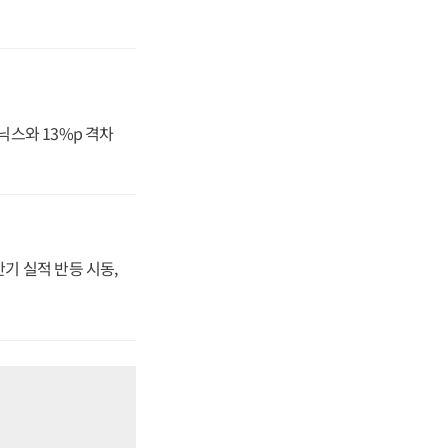
닉스와 13%p 격차
반기 실적 반등 시동,