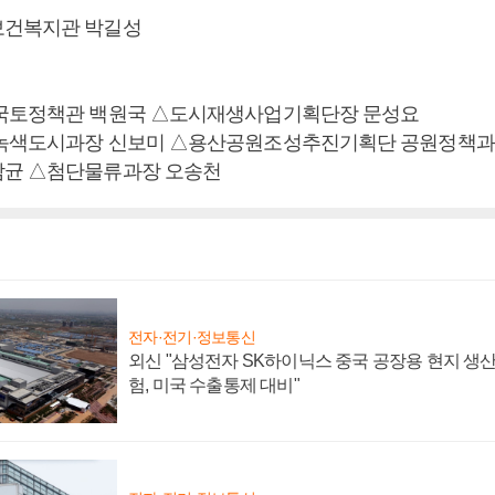
보건복지관 박길성
△국토정책관 백원국 △도시재생사업기획단장 문성요
△녹색도시과장 신보미 △용산공원조성추진기획단 공원정책과
남균 △첨단물류과장 오송천
전자·전기·정보통신
외신 "삼성전자 SK하이닉스 중국 공장용 현지 생산
험, 미국 수출통제 대비"