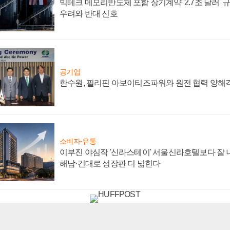
빅테크 메모리반도체 포함 장기계약 '2.7조 달러' 규모
우려와 반대 신호
공기업
한수원, 필리핀 아보이티즈파워와 원전 협력 양해
소비자·유통
이부진 야심작 '신라스테이' 서울신라호텔보다 잘 나
해남·건대로 성장판 더 넓힌다