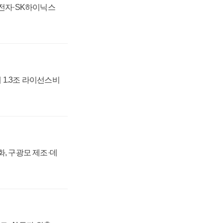
성전자·SK하이닉스
 1.3조 라이선스비
강화, 구광모 제조·데