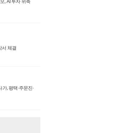
, AI 투자 위축
각서 체결
가, 평택·주문진·