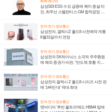
화학·에너지
삼성SDI ESS 수요 급증에 북미 증설 타
진, 최주선 스텔란티스·GM 합작공장 건
설 재추진하나
전자·전기·정보통신
삼성전자, 갤럭시Z 폴드8 사전예약 개통
8월31일까지 연장
전자·전기·정보통신
삼성전자 SK하이닉스 소극적 주주환원
에 해외 증권가 비판, "반도체 호황 지속
성 의문"
전자·전기·정보통신
삼성전자 갤럭시 Z 폴드8 시리즈 사전 판
매 '144만 대' 역대 최대
전자·전기·정보통신
엔비디아 '루빈 울트라'에도 HBM4 탑재