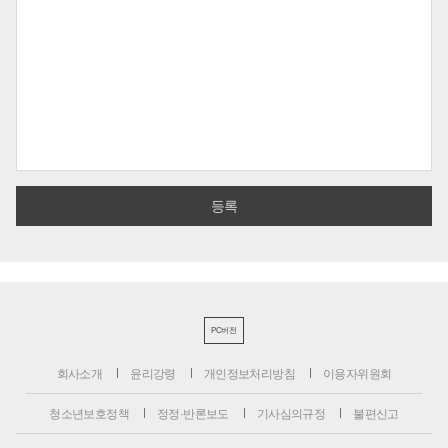
PC버전
회사소개
윤리강령
개인정보처리방침
이용자위원회
청소년보호정책
정정·반론보도
기사심의규정
불편신고