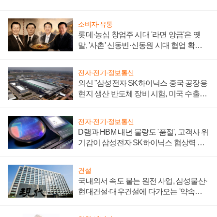
소비자·유통
롯데·농심 창업주 시대 '라면 앙금'은 옛
말, '사촌' 신동빈·신동원 시대 협업 확대
일로
전자·전기·정보통신
외신 "삼성전자 SK하이닉스 중국 공장용
현지 생산 반도체 장비 시험, 미국 수출통
제 대비"
전자·전기·정보통신
D램과 HBM 내년 물량도 '품절', 고객사 위
기감이 삼성전자 SK하이닉스 협상력 더
키워
건설
국내외서 속도 붙는 원전 사업, 삼성물산·
현대건설·대우건설에 다가오는 '약속의
시간'