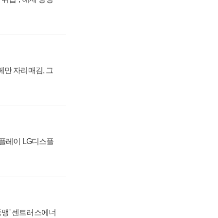
페만 자리매김, 그
스플레이 LG디스플
 동맹' 센트러스에너