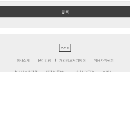
PC버전
회사소개
윤리강령
개인정보처리방침
이용자위원회
청소년보호정책
정정·반론보도
기사심의규정
불편신고
서울특별시 성동구 성수일로 39-34 서울숲더스페이스 12층
대표전화 : 1800-6522
팩스 : 070-4015-8658
편집국 : 070-4010-8512
사업본부 : 070-4010-7078
등록번호 : 서울 아 02897
제호 : 비즈니스포스트
등록일: 2013.11.13
발행·편집인 : 강석운
발행일자: 2013년 12월 2일
청소년보호책임자 : 강석운
ISSN : 2636-171X
Copyright ⓒ
B
USINESSPOST
. All rights reserved.