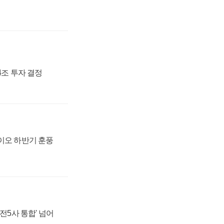
54조 투자 결정
바이오 하반기 훈풍
발전5사 통합' 넘어