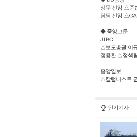
상무 선임 △
담당 선임 △G
◆ 중앙그룹
JTBC
△보도총괄 이규
정용환 △정책
중앙일보
△칼럼니스트 
인기기사