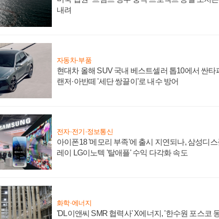
내려
자동차·부품
현대차 올해 SUV 국내 베스트셀러 톱10에서 싼타
랜저·아반떼 '세단 쌍끌이'로 내수 방어
전자·전기·정보통신
아이폰18 '메모리 부족'에 출시 지연되나, 삼성디
레이 LG이노텍 '탈애플' 수익 다각화 속도
화학·에너지
'DL이앤씨 SMR 협력사' X에너지, '한수원 포스코