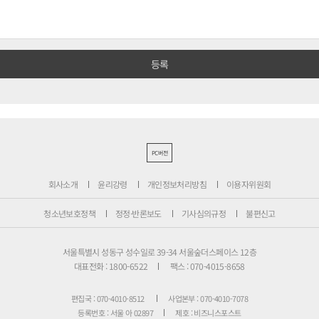
PC버전
회사소개
윤리강령
개인정보처리방침
이용자위원회
청소년보호정책
정정·반론보도
기사심의규정
불편신고
서울특별시 성동구 성수일로 39-34 서울숲더스페이스 12층
대표전화 : 1800-6522
팩스 : 070-4015-8658
편집국 : 070-4010-8512
사업본부 : 070-4010-7078
등록번호 : 서울 아 02897
제호 : 비즈니스포스트