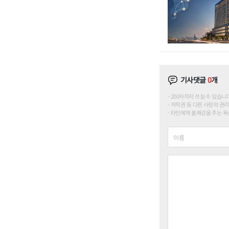
기사댓글
0
개
200자까지 쓰실 수 있습니다. (
저작권 등 다른 사람의 권리
타인에게 불쾌감을 주는 욕설