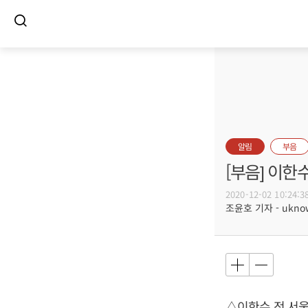
알림
부음
[부음] 이한
2020-12-02 10:24:3
조윤호 기자 - uknow
△이한수 전 서울