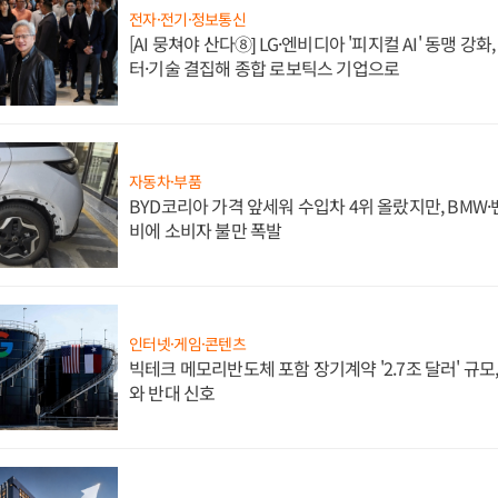
전자·전기·정보통신
[AI 뭉쳐야 산다⑧] LG·엔비디아 '피지컬 AI' 동맹 강
터·기술 결집해 종합 로보틱스 기업으로
자동차·부품
BYD코리아 가격 앞세워 수입차 4위 올랐지만, BMW
비에 소비자 불만 폭발
인터넷·게임·콘텐츠
빅테크 메모리반도체 포함 장기계약 '2.7조 달러' 규모,
와 반대 신호