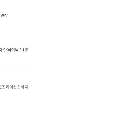
지 연장
자·SK하이닉스 HB
.3조 라이선스비 지