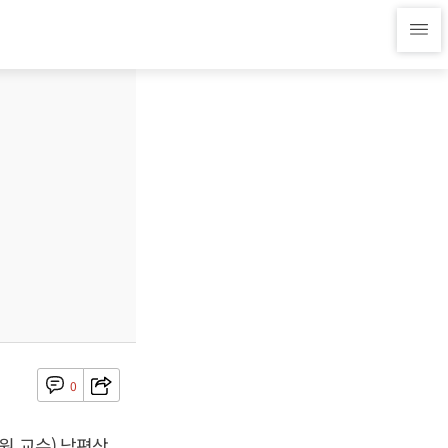
0
 교수) 남편상,