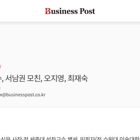
수, 서남권 모친, 오지영, 최재숙
8
@businesspost.co.kr
신문 사장∙전 세종대 석좌교수 별세, 민희자(전 수원대 미술대학원