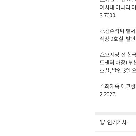
이시내 이나리 이상
8-7600.
△김순석씨 별세,
식장 2호실, 발인 4
△오지영 전 한국
드센터 차장) 부친
호실, 발인 3일 오전
△최재숙 에코생협 
2-2027.
인기기사