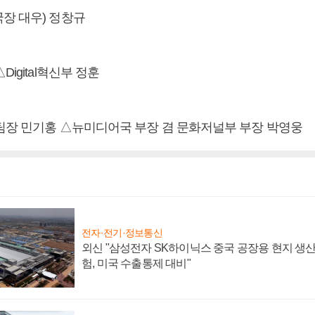
장 대우) 정창규
igital혁신부 정훈
팀장 민기홍 △뉴미디어국 부장 겸 문화저널부 부장 박영웅
전자·전기·정보통신
외신 "삼성전자 SK하이닉스 중국 공장용 현지 생산
험, 미국 수출통제 대비"