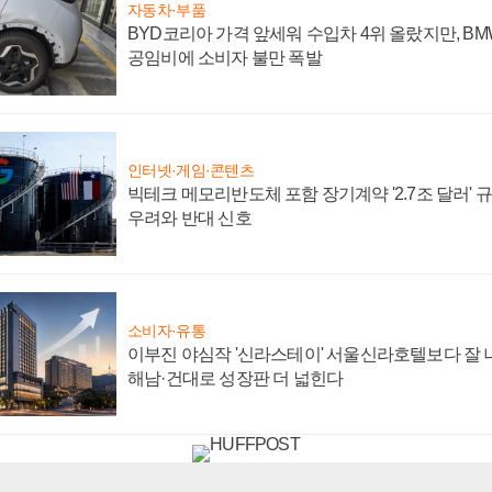
자동차·부품
BYD코리아 가격 앞세워 수입차 4위 올랐지만, B
공임비에 소비자 불만 폭발
인터넷·게임·콘텐츠
빅테크 메모리반도체 포함 장기계약 '2.7조 달러' 규모
우려와 반대 신호
소비자·유통
이부진 야심작 '신라스테이' 서울신라호텔보다 잘 나
해남·건대로 성장판 더 넓힌다