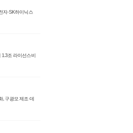
성전자·SK하이닉스
 1.3조 라이선스비
강화, 구광모 제조·데