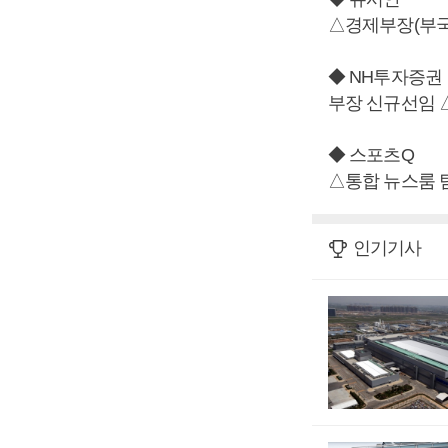
△경제부장(부국
◆ NH투자증권
부장 신규선임 △D
◆ 스포츠Q
△통합 뉴스룸 
인기기사