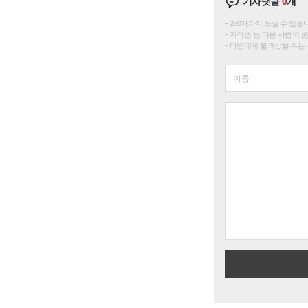
기사댓글
0
개
200자까지 쓰실 수 있습니다. 
저작권 등 다른 사람의 
타인에게 불쾌감을 주는 