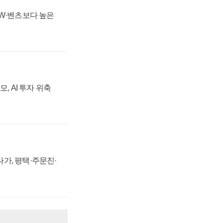
MW·벤츠보다 높은
, AI 투자 위축
가, 평택·주문진·