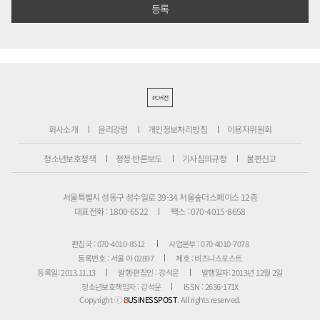
PC버전
회사소개
윤리강령
개인정보처리방침
이용자위원회
청소년보호정책
정정·반론보도
기사심의규정
불편신고
서울특별시 성동구 성수일로 39-34 서울숲더스페이스 12층
대표전화 : 1800-6522
팩스 : 070-4015-8658
편집국 : 070-4010-8512
사업본부 : 070-4010-7078
등록번호 : 서울 아 02897
제호 : 비즈니스포스트
등록일: 2013.11.13
발행·편집인 : 강석운
발행일자: 2013년 12월 2일
청소년보호책임자 : 강석운
ISSN : 2636-171X
Copyright ⓒ
B
USINESSPOST
. All rights reserved.