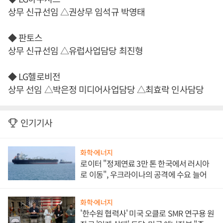
상무 신규선임 △권상무 임석규 박영태
◆ 판토스
상무 신규선임 △유럽사업담당 최진형
◆ LG헬로비전
상무 선임 △박은정 미디어사업담당 △최효락 인사담당
인기기사
화학·에너지
로이터 "정제연료 3만 톤 한국에서 러시아
로 이동", 우크라이나의 공격에 수요 늘어
화학·에너지
'한수원 협력사' 미국 오클로 SMR 연구용 원