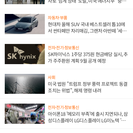
자로 '임계 상태' 도달, 미국 에너지부 "중요
한 이정표"
자동차·부품
현대차 올해 SUV 국내 베스트셀러 톱10에
서 싼타페만 자리매김, 그랜저·아반떼 '세단
쌍끌이'로 내수 방어
전자·전기·정보통신
SK하이닉스 1주당 375원 현금배당 실시, 추
가 주주환원 계획 9월 공개 예정
사회
미국 법원 "트럼프 정부 풍력 프로젝트 동결
조치는 위법", 해제 명령 내려
전자·전기·정보통신
아이폰18 '메모리 부족'에 출시 지연되나, 삼
성디스플레이 LG디스플레이 LG이노텍 '탈
애플' 수익 다각화 속도