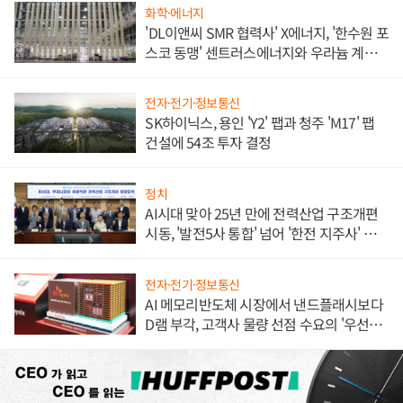
화학·에너지
'DL이앤씨 SMR 협력사' X에너지, '한수원 포
스코 동맹' 센트러스에너지와 우라늄 계약
체결
전자·전기·정보통신
SK하이닉스, 용인 'Y2' 팹과 청주 'M17' 팹
건설에 54조 투자 결정
정치
AI시대 맞아 25년 만에 전력산업 구조개편
시동, '발전5사 통합' 넘어 '한전 지주사' 재편
론도
전자·전기·정보통신
AI 메모리반도체 시장에서 낸드플래시보다
D램 부각, 고객사 물량 선점 수요의 '우선순
위'