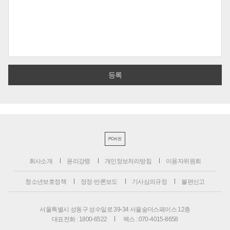
PC버전
회사소개
윤리강령
개인정보처리방침
이용자위원회
청소년보호정책
정정·반론보도
기사심의규정
불편신고
서울특별시 성동구 성수일로 39-34 서울숲더스페이스 12층
대표전화 : 1800-6522
팩스 : 070-4015-8658