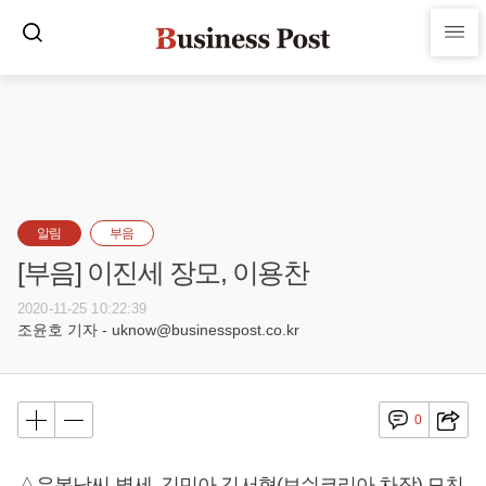
알림
부음
[부음] 이진세 장모, 이용찬
2020-11-25 10:22:39
조윤호 기자 - uknow@businesspost.co.kr
0
△유복남씨 별세, 김민아 김서형(보쉬코리아 차장) 모친