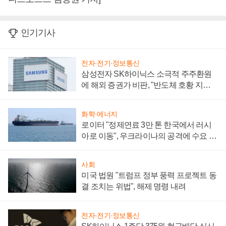
인기기사
전자·전기·정보통신
삼성전자 SK하이닉스 소극적 주주환원
에 해외 증권가 비판, "반도체 호황 지속
성 의문"
화학·에너지
로이터 "정제연료 3만 톤 한국에서 러시
아로 이동", 우크라이나의 공격에 수요 늘
어
사회
미국 법원 "트럼프 정부 풍력 프로젝트 동
결 조치는 위법", 해제 명령 내려
전자·전기·정보통신