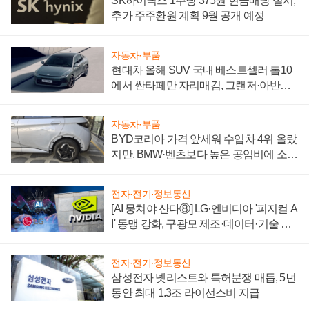
SK하이닉스 1주당 375원 현금배당 실시,
추가 주주환원 계획 9월 공개 예정
자동차·부품
현대차 올해 SUV 국내 베스트셀러 톱10
에서 싼타페만 자리매김, 그랜저·아반떼
'세단 쌍끌이'로 내수 방어
자동차·부품
BYD코리아 가격 앞세워 수입차 4위 올랐
지만, BMW·벤츠보다 높은 공임비에 소비
자 불만 폭발
전자·전기·정보통신
[AI 뭉쳐야 산다⑧] LG·엔비디아 '피지컬 A
I' 동맹 강화, 구광모 제조·데이터·기술 결
집해 종합 로보틱스 기업으로
전자·전기·정보통신
삼성전자 넷리스트와 특허분쟁 매듭, 5년
동안 최대 1.3조 라이선스비 지급