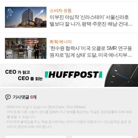
소비자·유통
이부진 야심작 '신라스테이' 서울신라호
텔보다 잘 나가, 평택·주문진·해남·건대로
성장판 더 넓힌다
화학·에너지
'한수원 협력사' 미국 오클로 SMR 연구용
원자로 '임계 상태' 도달, 미국 에너지부
"중요한 이정표"
기사댓글
0
개
200자까지 쓰실 수 있습니다. (현재 0 byte / 최대 400byte)
저작권 등 다른 사람의 권리를 침해하거나 명예를 훼손하는 댓글은 관련 법률에 의해 제재
를 받을 수 있습니다.
타인에게 불쾌감을 주는 욕설 등 비하하는 단어가 내용에 포함되거나 인신공격성 글은 관
리자의 판단에 의해 삭제 합니다.