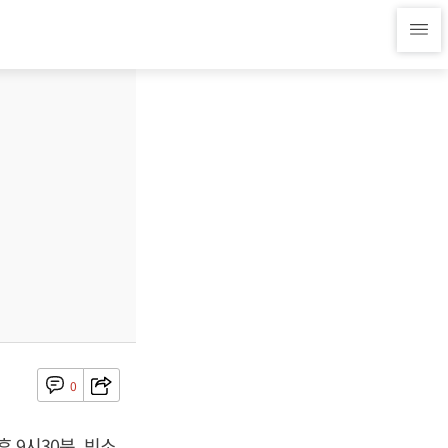
0
 9시30분, 빈소