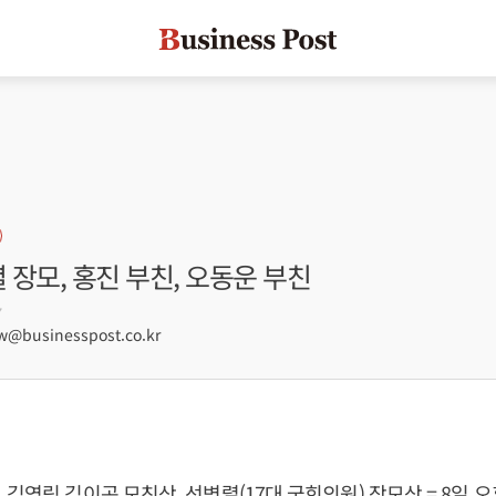
렬 장모, 홍진 부친, 오동운 부친
7
@businesspost.co.kr
김영림 김이곤 모친상, 선병렬(17대 국회의원) 장모상 = 8일 오후