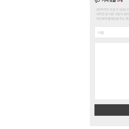
기사댓글
0
개
200자까지 쓰실 수 있습니다. (
저작권 등 다른 사람의 권리
타인에게 불쾌감을 주는 욕설