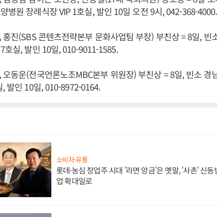
원 장례식장 VIP 1호실, 발인 10일 오전 9시, 042-368-4000
 홍진(SBS 콘텐츠전략본부 문화사업팀 부장) 부친상 = 8일, 빈
실, 발인 10일, 010-9011-1585.
 오동운(전국언론노조MBC본부 위원장) 부친상 = 8일, 빈소 경
인 10일, 010-8972-0164.
소비자·유통
롯데·농심 창업주 시대 '라면 앙금'은 옛말, '사촌' 신
업 확대일로