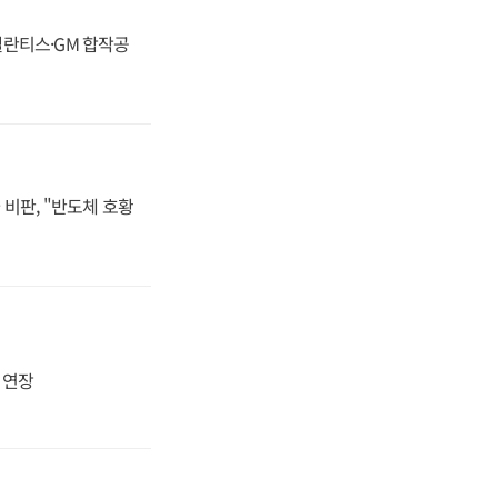
스텔란티스·GM 합작공
비판, "반도체 호황
지 연장