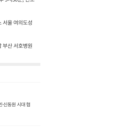
.
소 서울 여의도성
남 부산 서호병원
동빈·신동원 시대 협