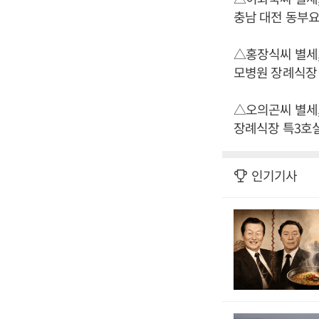
충남 대전 동부요양병
△홍장식씨 별세,
모병원 장례식장 7호
△오의곤씨 별세,
장례식장 특3호실, 발
인기기사