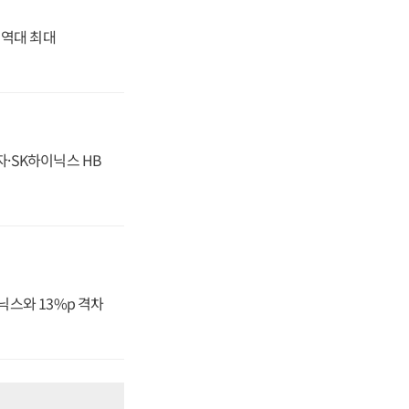
' 역대 최대
자·SK하이닉스 HB
닉스와 13%p 격차