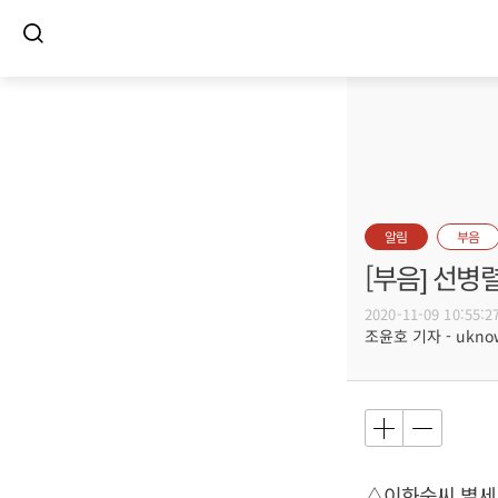
알림
부음
[부음] 선병
2020-11-09 10:55:2
조윤호 기자 - uknow
△이화숙씨 별세, 