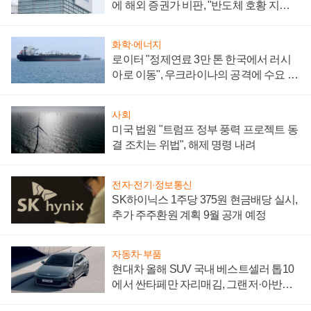
에 해외 증권가 비판, "반도체 호황 지속
성 의문"
화학·에너지
로이터 "정제연료 3만 톤 한국에서 러시
아로 이동", 우크라이나의 공격에 수요 늘
어
사회
미국 법원 "트럼프 정부 풍력 프로젝트 동
결 조치는 위법", 해제 명령 내려
전자·전기·정보통신
SK하이닉스 1주당 375원 현금배당 실시,
추가 주주환원 계획 9월 공개 예정
자동차·부품
현대차 올해 SUV 국내 베스트셀러 톱10
에서 싼타페만 자리매김, 그랜저·아반떼
'세단 쌍끌이'로 내수 방어