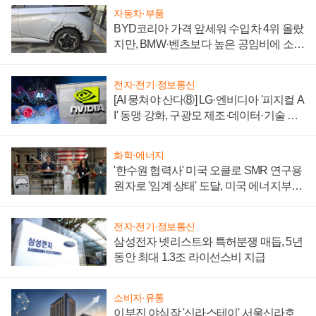
자동차·부품
BYD코리아 가격 앞세워 수입차 4위 올랐
지만, BMW·벤츠보다 높은 공임비에 소비
자 불만 폭발
전자·전기·정보통신
[AI 뭉쳐야 산다⑧] LG·엔비디아 '피지컬 A
I' 동맹 강화, 구광모 제조·데이터·기술 결
집해 종합 로보틱스 기업으로
화학·에너지
'한수원 협력사' 미국 오클로 SMR 연구용
원자로 '임계 상태' 도달, 미국 에너지부
"중요한 이정표"
전자·전기·정보통신
삼성전자 넷리스트와 특허분쟁 매듭, 5년
동안 최대 1.3조 라이선스비 지급
소비자·유통
이부진 야심작 '신라스테이' 서울신라호