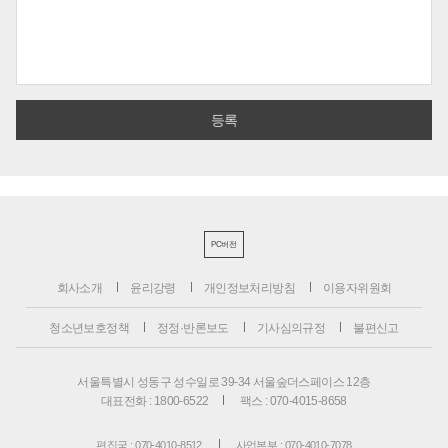
PC버전
회사소개
윤리강령
개인정보처리방침
이용자위원회
청소년보호정책
정정·반론보도
기사심의규정
불편신고
서울특별시 성동구 성수일로 39-34 서울숲더스페이스 12층
대표전화 : 1800-6522
팩스 : 070-4015-8658
편집국 : 070-4010-8512
사업본부 : 070-4010-7078