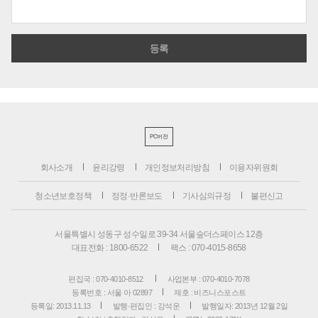
PC버전
회사소개
윤리강령
개인정보처리방침
이용자위원회
청소년보호정책
정정·반론보도
기사심의규정
불편신고
서울특별시 성동구 성수일로 39-34 서울숲더스페이스 12층
대표전화 : 1800-6522
팩스 : 070-4015-8658
편집국 : 070-4010-8512
사업본부 : 070-4010-7078
등록번호 : 서울 아 02897
제호 : 비즈니스포스트
등록일: 2013.11.13
발행·편집인 : 강석운
발행일자: 2013년 12월 2일