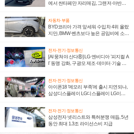
에서 싼타페만 자리매김, 그랜저·아반떼
'세단 쌍끌이'로 내수 방어
자동차·부품
BYD코리아 가격 앞세워 수입차 4위 올랐
지만, BMW·벤츠보다 높은 공임비에 소비
자 불만 폭발
전자·전기·정보통신
[AI 뭉쳐야 산다⑧] LG·엔비디아 '피지컬 A
I' 동맹 강화, 구광모 제조·데이터·기술 결
집해 종합 로보틱스 기업으로
전자·전기·정보통신
아이폰18 '메모리 부족'에 출시 지연되나,
삼성디스플레이 LG디스플레이 LG이노
텍 '탈애플' 수익 다각화 속도
전자·전기·정보통신
삼성전자 넷리스트와 특허분쟁 매듭, 5년
동안 최대 1.3조 라이선스비 지급