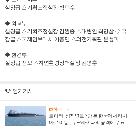
실장급 △기획조정실장 박민수
◆ 외교부
실장급 △기획조정실장 김완중 △대변인 최영삼 ◇ 국
장급 △국제안보대사 이충면 △의전기획관 윤성미
◆ 환경부
실장급 전보 △자연환경정책실장 김영훈
인기기사
화학·에너지
로이터 "정제연료 3만 톤 한국에서 러시
아로 이동", 우크라이나의 공격에 수요 늘
어