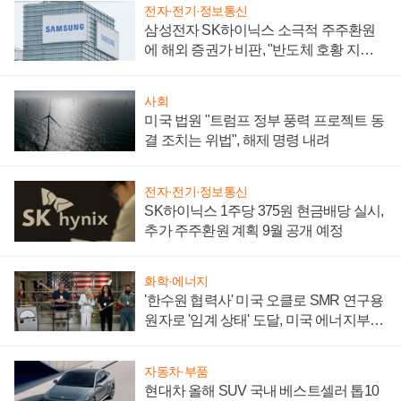
전자·전기·정보통신
삼성전자 SK하이닉스 소극적 주주환원
에 해외 증권가 비판, "반도체 호황 지속
성 의문"
사회
미국 법원 "트럼프 정부 풍력 프로젝트 동
결 조치는 위법", 해제 명령 내려
전자·전기·정보통신
SK하이닉스 1주당 375원 현금배당 실시,
추가 주주환원 계획 9월 공개 예정
화학·에너지
'한수원 협력사' 미국 오클로 SMR 연구용
원자로 '임계 상태' 도달, 미국 에너지부
"중요한 이정표"
자동차·부품
현대차 올해 SUV 국내 베스트셀러 톱10